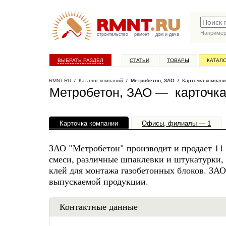
Наприме
строительство
ремонт
дом и дача
ВЫБРАТЬ РАЗДЕЛ
СТАТЬИ
ТОВАРЫ
КАТАЛ
RMNT.RU
/
Каталог компаний
/
Метробетон, ЗАО
/ Карточка компан
Метробетон, ЗАО — карточка
Карточка компании
Офисы, филиалы — 1
ЗАО "Метробетон" производит и продает 11
смеси, различные шпаклевки и штукатурки, 
клей для монтажа газобетонных блоков. ЗА
выпускаемой продукции.
Контактные данные