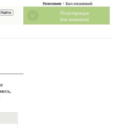
Регистрация
/
Вход для компаний
Регистрация
для компаний
ые
месь,
о