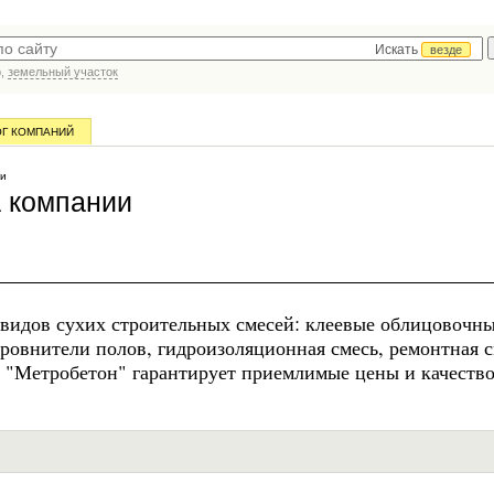
Искать
везде
р,
земельный участок
ОГ КОМПАНИЙ
ии
 компании
 видов сухих строительных смесей: клеевые облицовочн
ровнители полов, гидроизоляционная смесь, ремонтная с
О "Метробетон" гарантирует приемлимые цены и качеств