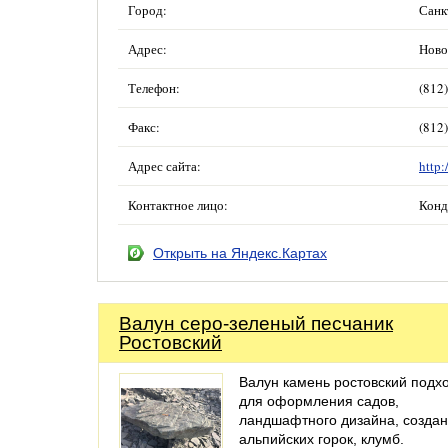
Город:
Санк
Адрес:
Ново
Телефон:
(812
Факс:
(812
Адрес сайта:
http:
Контактное лицо:
Конд
Открыть на Яндекс.Картах
Валун серо-зеленый песчаник
Ростовский
Валун камень ростовский подх
для оформления садов,
ландшафтного дизайна, созда
альпийских горок, клумб.