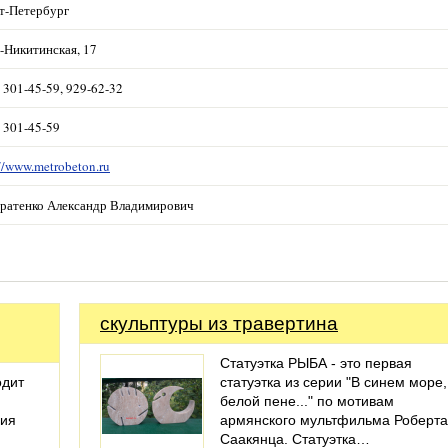
т-Петербург
-Никитинская, 17
) 301-45-59, 929-62-32
) 301-45-59
//www.metrobeton.ru
ратенко Александр Владимирович
скульптуры из травертина
Статуэтка РЫБА - это первая
одит
статуэтка из серии "В синем море,
белой пене..." по мотивам
ния
армянского мультфильма Роберта
Саакянца. Статуэтка…