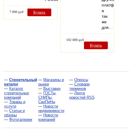
платформах,
а
7 000 руб
Купить
так
же
для…
102 680 руб
Купить
—
Строительный
—
Магазины и
—
Опросы
каталог
рынки
—
Словари
—
Каталог
—
Выставки
терминов
строительных
—
ГОСТы,
—
Лента
компаний
СНИПы,
новостей RSS
—
Товары и
СанПиНы
услуги
—
Новости
—
Статьи и
недвижимости
обзоры
—
Новости
—
Фотогалереи
компаний