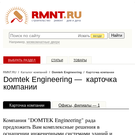
строительство
ремонт
дом и дача
Искать
везде
Например,
межкомнатные двери
ВЫБРАТЬ РАЗДЕЛ
СТАТЬИ
ТОВАРЫ
КАТАЛОГ КОМПАНИЙ
RMNT.RU
/
Каталог компаний
/
Domtek Engineering
/ Карточка компании
Domtek Engineering — карточка
компании
Карточка компании
Офисы, филиалы — 1
Компания "DOMTEK Engineering" рада
предложить Вам комплексные решения в
оснащении инженерными системами зданий и