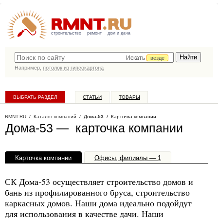
строительство
ремонт
дом и дача
Искать
везде
Например,
потолок из гипсокартона
ВЫБРАТЬ РАЗДЕЛ
СТАТЬИ
ТОВАРЫ
КАТАЛОГ КОМПАНИЙ
RMNT.RU
/
Каталог компаний
/
Дома-53
/ Карточка компании
Дома-53 — карточка компании
Карточка компании
Офисы, филиалы — 1
СК Дома-53 осуществляет строительство домов и
бань из профилированного бруса, строительство
каркасных домов. Наши дома идеально подойдут
для использования в качестве дачи. Наши