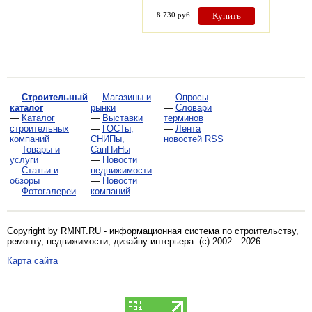
8 730 руб
Купить
—
Строительный
—
Магазины и
—
Опросы
каталог
рынки
—
Словари
—
Каталог
—
Выставки
терминов
строительных
—
ГОСТы,
—
Лента
компаний
СНИПы,
новостей RSS
—
Товары и
СанПиНы
услуги
—
Новости
—
Статьи и
недвижимости
обзоры
—
Новости
—
Фотогалереи
компаний
Copyright by RMNT.RU - информационная система по
строительству,
ремонту, недвижимости, дизайну интерьера
. (c) 2002—2026
Карта сайта