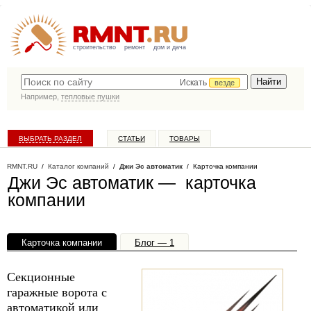
строительство
ремонт
дом и дача
Искать
везде
Например,
тепловые пушки
ВЫБРАТЬ РАЗДЕЛ
СТАТЬИ
ТОВАРЫ
КАТАЛОГ КОМПАНИЙ
RMNT.RU
/
Каталог компаний
/
Джи Эс автоматик
/ Карточка компании
Джи Эс автоматик — карточка
компании
Карточка компании
Блог — 1
Офисы, филиалы — 1
Секционные
гаражные ворота с
автоматикой или