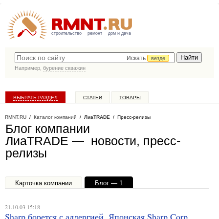
строительство
ремонт
дом и дача
Искать
везде
Например,
бурение скважин
ВЫБРАТЬ РАЗДЕЛ
СТАТЬИ
ТОВАРЫ
КАТАЛОГ КОМПАНИЙ
RMNT.RU
/
Каталог компаний
/
ЛиаTRADE
/ Пресс-релизы
Блог компании
ЛиаTRADE — новости, пресс-
релизы
Карточка компании
Блог — 1
Офисы, филиалы — 1
21.10.03 15:18
Sharp борется с аллергией. Японская Sharp Corp.