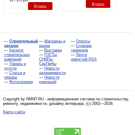
от 1 855 руб
Купить
Купить
—
Строительный
—
Магазины и
—
Опросы
каталог
рынки
—
Словари
—
Каталог
—
Выставки
терминов
строительных
—
ГОСТы,
—
Лента
компаний
СНИПы,
новостей RSS
—
Товары и
СанПиНы
услуги
—
Новости
—
Статьи и
недвижимости
обзоры
—
Новости
—
Фотогалереи
компаний
Copyright by RMNT.RU - информационная система по
строительству,
ремонту, недвижимости, дизайну интерьера
. (c) 2002—2026
Карта сайта