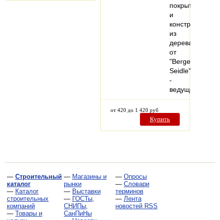
покрытий
и
конструкций
из
дерева
от
"Berger-
Seidle"
-
ведущего…
от 420 до 1 420 руб
Купить
—
Строительный
—
Магазины и
—
Опросы
каталог
рынки
—
Словари
—
Каталог
—
Выставки
терминов
строительных
—
ГОСТы,
—
Лента
компаний
СНИПы,
новостей RSS
—
Товары и
СанПиНы