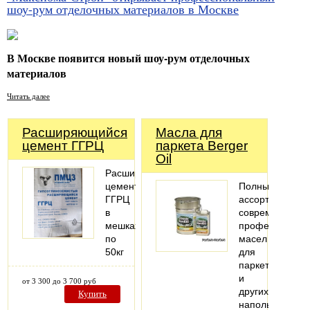
шоу-рум отделочных материалов в Москве
В Москве появится новый шоу-рум отделочных
материалов
Читать далее
Расширяющийся
Масла для
цемент ГГРЦ
паркета Berger
Oil
Расширяющийся
цемент
Полный
ГГРЦ
ассортимент
в
современных
мешках
профессионал
по
масел
50кг
для
паркета
и
от 3 300 до 3 700 руб
других
Купить
напольных