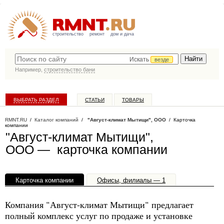
строительство
ремонт
дом и дача
Искать
везде
Например,
строительство бани
ВЫБРАТЬ РАЗДЕЛ
СТАТЬИ
ТОВАРЫ
КАТАЛОГ КОМПАНИЙ
RMNT.RU
/
Каталог компаний
/
"Август-климат Мытищи", ООО
/ Карточка
компании
"Август-климат Мытищи",
ООО — карточка компании
Карточка компании
Офисы, филиалы — 1
Компания "Август-климат Мытищи" предлагает
полный комплекс услуг по продаже и установке