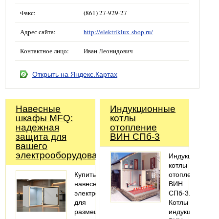
Факс:
(861) 27-929-27
Адрес сайта:
http://elektriklux-shop.ru/
Контактное лицо:
Иван Леонидович
Открыть на Яндекс.Картах
Навесные
Индукционные
шкафы MFQ:
котлы
надежная
отопление
защита для
ВИН СПб-3
вашего
электрооборудования
Индукционные
котлы
Купить
отопление
навесной
ВИН
электрошкаф
СПб-3.
для
Котлы
размещения
индукционные