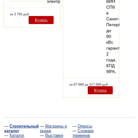
электрооборудования
ВИН
СПб
в
от 3 795 руб
Санкт-
Купить
Петербурге
до
80
кВт,
гарантия
2
года,
КПД
98%,
от 67 000 до 317 000 руб
Купить
—
Строительный
—
Магазины и
—
Опросы
каталог
рынки
—
Словари
—
Каталог
—
Выставки
терминов