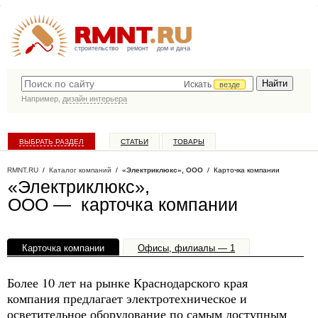
строительство
ремонт
дом и дача
Искать
везде
Например,
дизайн интерьера
ВЫБРАТЬ РАЗДЕЛ
СТАТЬИ
ТОВАРЫ
КАТАЛОГ КОМПАНИЙ
RMNT.RU
/
Каталог компаний
/
«Электриклюкс», ООО
/ Карточка компании
«Электриклюкс»,
ООО — карточка компании
Карточка компании
Офисы, филиалы — 1
Более 10 лет на рынке Краснодарского края
компания предлагает электротехническое и
осветительное оборудование по самым доступным