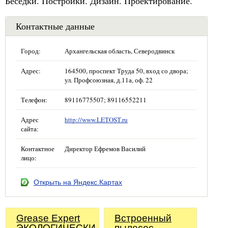
Беседки. Постройки. Дизайн. Проектирование.
Контактные данные
Город:
Архангельская область, Северодвинск
Адрес:
164500, проспект Труда 50, вход со двора;
ул. Профсоюзная, д.11а, оф. 22
Телефон:
89116775507; 89116552211
Адрес
http://www.LETOST.ru
сайта:
Контактное
Директор Ефремов Василий
лицо:
Открыть на Яндекс.Картах
Grease Expert
Встроенный
ЭКОЛОГИЧЕСКИ
пылесос