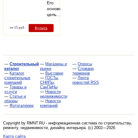
Его
основная
цель…
от 15 руб
Купить
—
Строительный
—
Магазины и
—
Опросы
каталог
рынки
—
Словари
—
Каталог
—
Выставки
терминов
строительных
—
ГОСТы,
—
Лента
компаний
СНИПы,
новостей RSS
—
Товары и
СанПиНы
услуги
—
Новости
—
Статьи и
недвижимости
обзоры
—
Новости
—
Фотогалереи
компаний
Copyright by RMNT.RU - информационная система по
строительству,
ремонту, недвижимости, дизайну интерьера
. (c) 2002—2026
Карта сайта