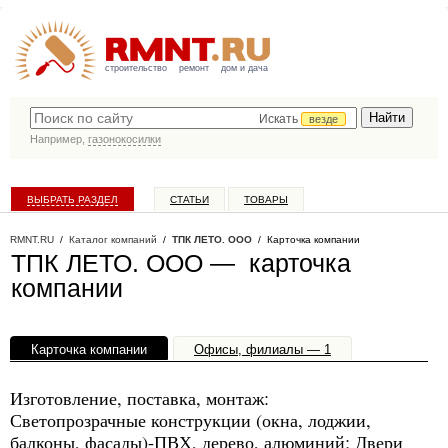
строительство
ремонт
дом и дача
Искать
везде
Например,
газонокосилки
ВЫБРАТЬ РАЗДЕЛ
СТАТЬИ
ТОВАРЫ
КАТАЛОГ КОМПАНИЙ
RMNT.RU
/
Каталог компаний
/
ТПК ЛЕТО. ООО
/ Карточка компании
ТПК ЛЕТО. ООО — карточка
компании
Карточка компании
Офисы, филиалы — 1
Изготовление, поставка, монтаж:
Светопрозрачные конструкции (окна, лоджии,
балконы, фасады)-ПВХ, дерево, алюминий; Двери