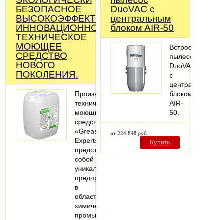
БЕЗОПАСНОЕ
DuoVAC с
ВЫСОКОЭФФЕКТИВНОЕ
центральным
ИННОВАЦИОННОЕ
блоком AIR-50
ТЕХНИЧЕСКОЕ
МОЮЩЕЕ
Встроенный
СРЕДСТВО
пылесос
НОВОГО
DuoVAC
ПОКОЛЕНИЯ.
с
центральным
Производство
блоком
технических
AIR-
моющих
50.
средств
«Grease
от 224 848 руб
Expert»
Купить
представляет
собой
уникальное
предприятие
в
области
химической
промышленности.