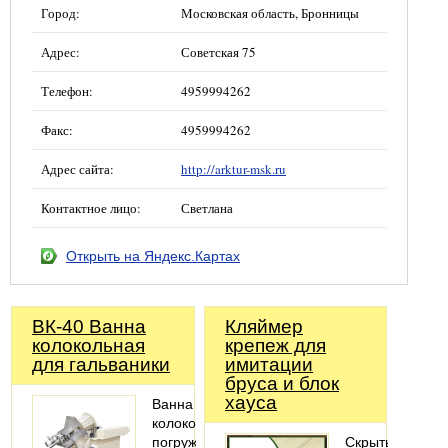
Город:
Московская область, Бронницы
Адрес:
Советская 75
Телефон:
4959994262
Факс:
4959994262
Адрес сайта:
http://arktur-msk.ru
Контактное лицо:
Светлана
Открыть на Яндекс.Картах
ВК-40 Ванна
Кляймер
колокольная
крепеж для
для гальваники
имитации
бруса и блок
хауса
Ванна
колокольная
погружного
Скрытый