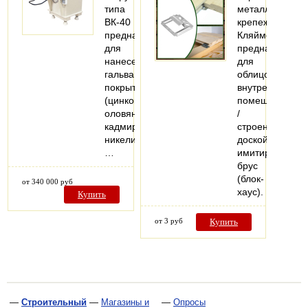
типа
металлический
ВК-40
крепеж
предназначена
Кляймер
для
предназначен
нанесения
для
гальванического
облицовки
покрытия
внутренних
(цинкования,
помещений
оловянирования,
/
кадмирования,
строений
никелирования,
доской,
…
имитирующей
брус
(блок-
от 340 000 руб
хаус).
Купить
от 3 руб
Купить
—
Строительный
—
Магазины и
—
Опросы