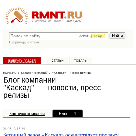
строительство
ремонт
дом и дача
Искать
везде
Например,
ипотека
ВЫБРАТЬ РАЗДЕЛ
СТАТЬИ
ТОВАРЫ
КАТАЛОГ КОМПАНИЙ
RMNT.RU
/
Каталог компаний
/
"Каскад"
/ Пресс-релизы
Блог компании
"Каскад" — новости, пресс-
релизы
Карточка компании
Блог — 1
Офисы, филиалы — 1
21.03.13 13:24
Бетонный завод «Каскад» осуществляет продажу