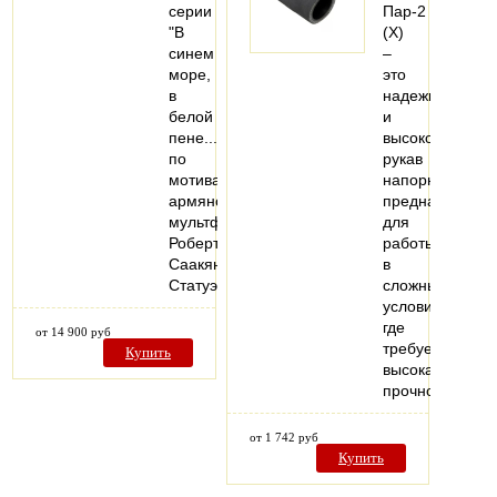
серии
Пар-2
"В
(X)
синем
–
море,
это
в
надежный
белой
и
пене..."
высококачеств
по
рукав
мотивам
напорный,
армянского
предназначен
мультфильма
для
Роберта
работы
Саакянца.
в
Статуэтка…
сложных
условиях,
где
от 14 900 руб
требуется
Купить
высокая
прочность…
от 1 742 руб
Купить