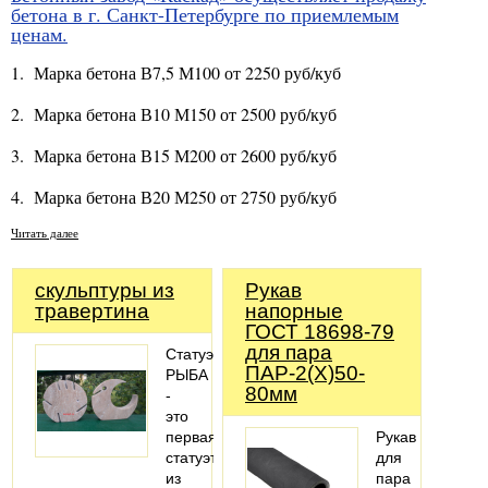
бетона в г. Санкт-Петербурге по приемлемым
ценам.
1. Марка бетона В7,5 М100 от 2250 руб/куб
2. Марка бетона В10 М150 от 2500 руб/куб
3. Марка бетона В15 М200 от 2600 руб/куб
4. Марка бетона В20 М250 от 2750 руб/куб
Читать далее
скульптуры из
Рукав
травертина
напорные
ГОСТ 18698-79
для пара
Статуэтка
ПАР-2(Х)50-
РЫБА
80мм
-
это
первая
Рукав
статуэтка
для
из
пара