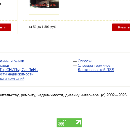
з.
ить
от 50 до 1 500 руб
Купить
азины и рынки
—
Опросы
тавки
—
Словари терминов
Ты, СНИПы, СанПиНы
—
Лента новостей RSS
ости недвижимости
ости компаний
оительству, ремонту, недвижимости, дизайну интерьера
. (c) 2002—2026