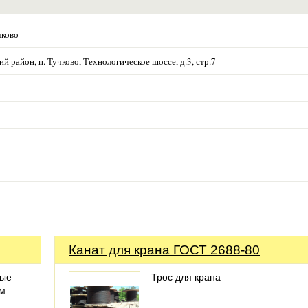
чково
й район, п. Тучково, Технологическое шоссе, д.3, стр.7
Канат для крана ГОСТ 2688-80
ные
Трос для крана
ом