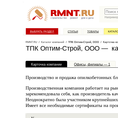
Наприме
строительство
ремонт
дом и дача
ВЫБРАТЬ РАЗДЕЛ
СТАТЬИ
ТОВАРЫ
КАТАЛ
RMNT.RU
/
Каталог компаний
/
ТПК Оптим-Строй, ООО
/ Карточка к
ТПК Оптим-Строй, ООО — ка
Карточка компании
Офисы, филиалы — 1
Производство и продажа опилкобетонных бло
Производственная компания работает на рынк
зарекомендовала себя, как производитель к
Неоднократно была участником крупнейших
Имеет все необходимые сертификаты на пр