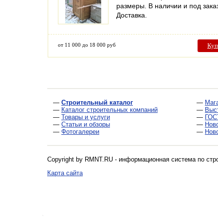
размеры. В наличии и под зака
Доставка.
от 11 000 до 18 000 руб
Куп
—
Строительный каталог
—
Маг
—
Каталог строительных компаний
—
Выс
—
Товары и услуги
—
ГОС
—
Статьи и обзоры
—
Нов
—
Фотогалереи
—
Нов
Copyright by RMNT.RU - информационная система по
стр
Карта сайта