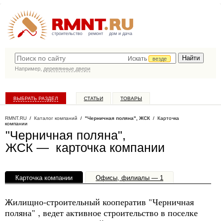
строительство
ремонт
дом и дача
Искать
везде
Например,
деревянные двери
ВЫБРАТЬ РАЗДЕЛ
СТАТЬИ
ТОВАРЫ
КАТАЛОГ КОМПАНИЙ
RMNT.RU
/
Каталог компаний
/
"Черничная поляна", ЖСК
/ Карточка
компании
"Черничная поляна",
ЖСК — карточка компании
Карточка компании
Офисы, филиалы — 1
Жилищно-строительный кооператив "Черничная
поляна" , ведет активное строительство в поселке