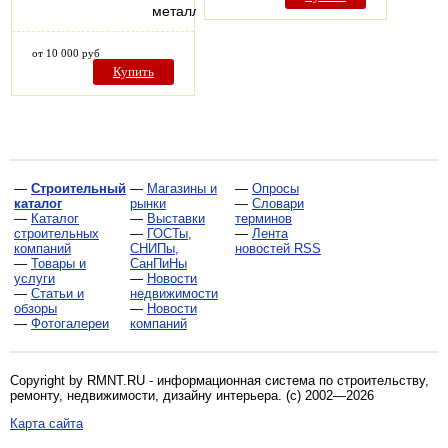
металлоконструкции…
от 10 000 руб
Купить
—
Строительный
—
Магазины и
—
Опросы
каталог
рынки
—
Словари
—
Каталог
—
Выставки
терминов
строительных
—
ГОСТы,
—
Лента
компаний
СНИПы,
новостей RSS
—
Товары и
СанПиНы
услуги
—
Новости
—
Статьи и
недвижимости
обзоры
—
Новости
—
Фотогалереи
компаний
Copyright by RMNT.RU - информационная система по
строительству,
ремонту, недвижимости, дизайну интерьера
. (c) 2002—2026
Карта сайта