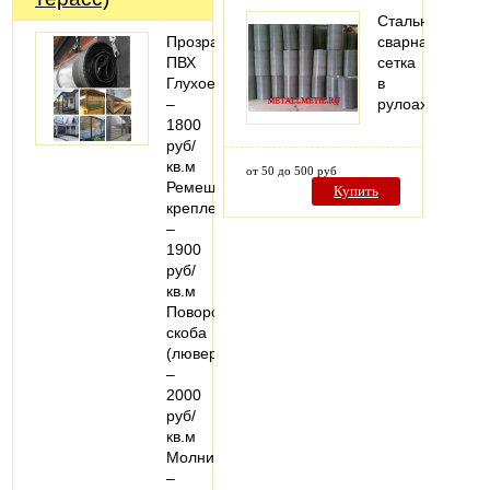
Стальная
Прозрачный
сварная
ПВХ
сетка
Глухое
в
–
рулоах
1800
руб/
кв.м
от 50 до 500 руб
Ремешковое
Купить
крепление
–
1900
руб/
кв.м
Поворотная
скоба
(люверс)
–
2000
руб/
кв.м
Молния
–