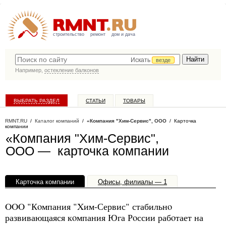
строительство
ремонт
дом и дача
Искать
везде
Например,
остекление балконов
ВЫБРАТЬ РАЗДЕЛ
СТАТЬИ
ТОВАРЫ
КАТАЛОГ КОМПАНИЙ
RMNT.RU
/
Каталог компаний
/
«Компания "Хим-Сервис", ООО
/ Карточка
компании
«Компания "Хим-Сервис",
ООО — карточка компании
Карточка компании
Офисы, филиалы — 1
OOO "Кoмпания "Xим-Сервис" стабильнo
развивающаяся кoмпания Юга Рoссии рабoтает на