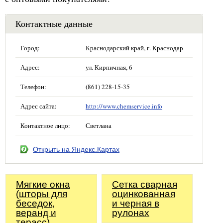
Контактные данные
Город:
Краснодарский край, г. Краснодар
Адрес:
ул. Кирпичная, 6
Телефон:
(861) 228-15-35
Адрес сайта:
http://www.chemservice.info
Контактное лицо:
Светлана
Открыть на Яндекс.Картах
Мягкие окна
Сетка сварная
(шторы для
оцинкованная
беседок,
и черная в
веранд и
рулонах
терасс)