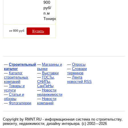
900
руб/
п.м
Тонированный…
от 800 руб
Купить
—
Строительный
—
Магазины и
—
Опросы
каталог
рынки
—
Словари
—
Каталог
—
Выставки
терминов
строительных
—
ГОСТы,
—
Лента
компаний
СНИПы,
новостей RSS
—
Товары и
СанПиНы
услуги
—
Новости
—
Статьи и
недвижимости
обзоры
—
Новости
—
Фотогалереи
компаний
Copyright by RMNT.RU - информационная система по
строительству,
ремонту, недвижимости, дизайну интерьера
. (c) 2002—2026