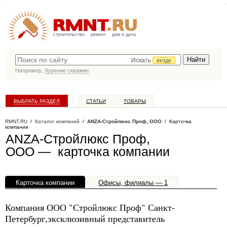
строительство
ремонт
дом и дача
Искать
везде
Например,
бурение скважин
ВЫБРАТЬ РАЗДЕЛ
СТАТЬИ
ТОВАРЫ
КАТАЛОГ КОМПАНИЙ
RMNT.RU
/
Каталог компаний
/
ANZA-Стройлюкс Проф, ООО
/ Карточка
компании
ANZA-Стройлюкс Проф,
ООО — карточка компании
Карточка компании
Офисы, филиалы — 1
Компания ООО "Стройлюкс Проф" Санкт-
Петербург,эксклюзивный представитель