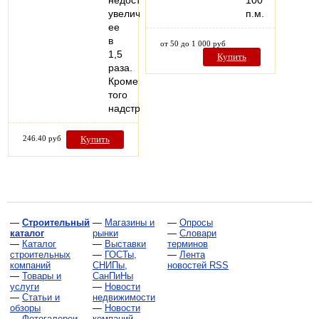
недостаточно,
100
увеличивая
п.м.
ее
в
от 50 до 1 000 руб
1,5
Купить
раза.
Кроме
того
надстройка…
246.40 руб
Купить
—
Строительный
—
Магазины и
—
Опросы
каталог
рынки
—
Словари
—
Каталог
—
Выставки
терминов
строительных
—
ГОСТы,
—
Лента
компаний
СНИПы,
новостей RSS
—
Товары и
СанПиНы
услуги
—
Новости
—
Статьи и
недвижимости
обзоры
—
Новости
—
Фотогалереи
компаний