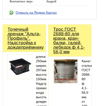
Контактное лицо:
Андрей
Открыть на Яндекс.Картах
Точечный
Трос ГОСТ
дренаж "Альта-
2688-80 для
Профиль".
крана, кран-
Надстройка к
балки, талей,
дождеприёмнику
лебедок ф 4,1-
56,0 мм
длина:
293мм;
Канат
ширина:
стальной
297мм;
ГОСТ
высота:
2688-
150мм
80
Надстройка
ф
применяется,
4,1-
когда
56,0
высоты
мм.
дождеприемника
от