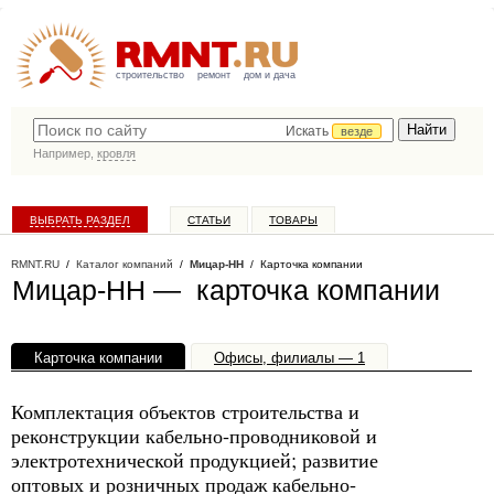
строительство
ремонт
дом и дача
Искать
везде
Например,
кровля
ВЫБРАТЬ РАЗДЕЛ
СТАТЬИ
ТОВАРЫ
КАТАЛОГ КОМПАНИЙ
RMNT.RU
/
Каталог компаний
/
Мицар-НН
/ Карточка компании
Мицар-НН — карточка компании
Карточка компании
Офисы, филиалы — 1
Комплектация объектов строительства и
реконструкции кабельно-проводниковой и
электротехнической продукцией; развитие
оптовых и розничных продаж кабельно-