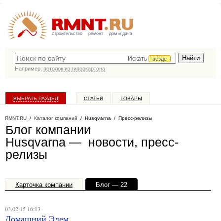
строительство
ремонт
дом и дача
Искать
везде
Например,
потолок из гипсокартона
ВЫБРАТЬ РАЗДЕЛ
СТАТЬИ
ТОВАРЫ
КАТАЛОГ КОМПАНИЙ
RMNT.RU
/
Каталог компаний
/
Husqvarna
/ Пресс-релизы
Блог компании
Husqvarna — новости, пресс-
релизы
Карточка компании
Блог — 22
Офисы, филиалы — 1
03.02.15 16:13
Домашний Эдем