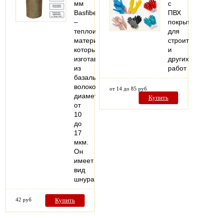
мм
с
Basfiber
ПВХ
–
покрытием
теплоизоляционный
для
материал,
строительных
который
и
изготавливается
других
из
работ
базальтовых
волокон
от 14 до 85 руб
диаметром
Купить
от
10
до
17
мкм.
Он
имеет
вид
шнура…
42 руб
Купить