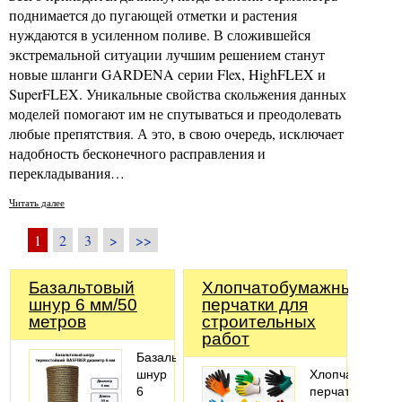
поднимается до пугающей отметки и растения
нуждаются в усиленном поливе. В сложившейся
экстремальной ситуации лучшим решением станут
новые шланги GARDENA серии Flex, HighFLEX и
SuperFLEX. Уникальные свойства скольжения данных
моделей помогают им не спутываться и преодолевать
любые препятствия. А это, в свою очередь, исключает
надобность бесконечного расправления и
перекладывания…
Читать далее
1
2
3
>
>>
Базальтовый
Хлопчатобумажные
шнур 6 мм/50
перчатки для
метров
строительных
работ
Базальтовый
шнур
Хлопчатобума
6
перчатки