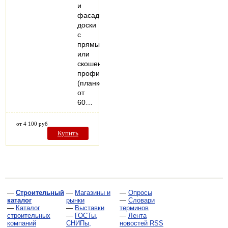
и
фасадной
доски
с
прямым
или
скошенным
профилем
(планкен)
от
60…
от 4 100 руб
Купить
—
Строительный
—
Магазины и
—
Опросы
каталог
рынки
—
Словари
—
Каталог
—
Выставки
терминов
строительных
—
ГОСТы,
—
Лента
компаний
СНИПы,
новостей RSS