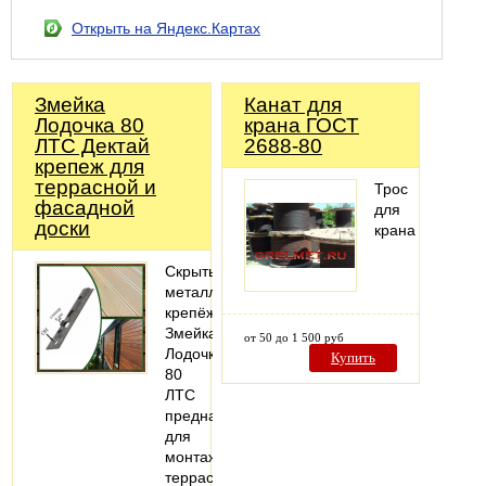
Открыть на Яндекс.Картах
Змейка
Канат для
Лодочка 80
крана ГОСТ
ЛТС Дектай
2688-80
крепеж для
террасной и
Трос
фасадной
для
доски
крана
Скрытый
металлический
крепёж
Змейка-
от 50 до 1 500 руб
Лодочка
Купить
80
ЛТС
предназначен
для
монтажа
террасной