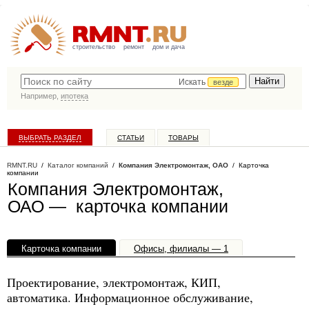
строительство
ремонт
дом и дача
Искать
везде
Например,
ипотека
ВЫБРАТЬ РАЗДЕЛ
СТАТЬИ
ТОВАРЫ
КАТАЛОГ КОМПАНИЙ
RMNT.RU
/
Каталог компаний
/
Компания Электромонтаж, ОАО
/ Карточка
компании
Компания Электромонтаж,
ОАО — карточка компании
Карточка компании
Офисы, филиалы — 1
Проектирование, электромонтаж, КИП,
автоматика. Информационное обслуживание,