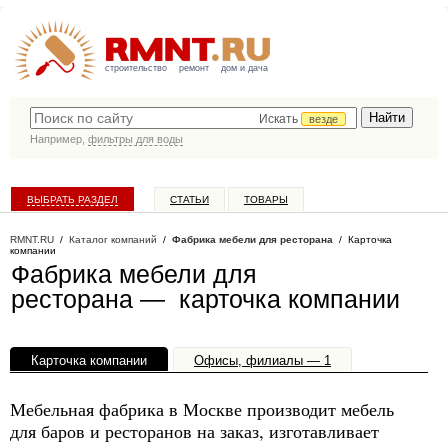
строительство
ремонт
дом и дача
Искать
везде
Например,
фильтры для воды
ВЫБРАТЬ РАЗДЕЛ
СТАТЬИ
ТОВАРЫ
КАТАЛОГ КОМПАНИЙ
RMNT.RU
/
Каталог компаний
/
Фабрика мебели для ресторана
/ Карточка
компании
Фабрика мебели для
ресторана — карточка компании
Карточка компании
Офисы, филиалы — 1
Мебельная фабрика в Москве производит мебель
для баров и ресторанов на заказ, изготавливает