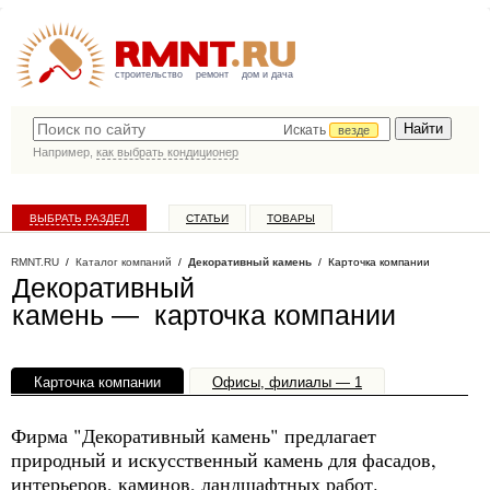
строительство
ремонт
дом и дача
Искать
везде
Например,
как выбрать кондиционер
ВЫБРАТЬ РАЗДЕЛ
СТАТЬИ
ТОВАРЫ
КАТАЛОГ КОМПАНИЙ
RMNT.RU
/
Каталог компаний
/
Декоративный камень
/ Карточка компании
Декоративный
камень — карточка компании
Карточка компании
Офисы, филиалы — 1
Фирма "Декоративный камень" предлагает
природный и искусственный камень для фасадов,
интерьеров, каминов, ландшафтных работ.