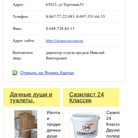
Адрес:
65023, ул Торговая,51
Телефон:
8-067-77-22-983, 8-097-351-64-35
Факс:
8-048-728-84-13
Адрес сайта:
http://stonecor.com.ua
Контактное
директор отдела продеж Николай
лицо:
Викторович
Открыть на Яндекс.Картах
Дачные души и
Сазиласт 24
туалеты.
Классик
Изготавливаем
Сазиласт
и
24
продаем
Классик-
дачные
Двухкомпонент
души
полиуретановы