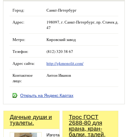
Город:
Санкт-Петербург
Адрес:
198097, г. Санкт-Петербург, пр. Стачек д.
47
Метро:
Кировский завод
Телефон:
(812) 320 38 67
Адрес сайта:
http://gkmonolit.com/
Контактное
Антон Иванов
лицо:
Открыть на Яндекс.Картах
Дачные души и
Трос ГОСТ
туалеты.
2688-80 для
крана, кран-
балки, талей,
Изготавливаем