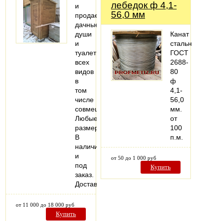
лебедок ф 4,1-
и
56,0 мм
продаем
дачные
души
Канат
и
стальной
туалеты
ГОСТ
всех
2688-
видов
80
в
ф
том
4,1-
числе
56,0
совмещенные.
мм.
Любые
от
размеры.
100
В
п.м.
наличии
и
от 50 до 1 000 руб
под
Купить
заказ.
Доставка.
от 11 000 до 18 000 руб
Купить