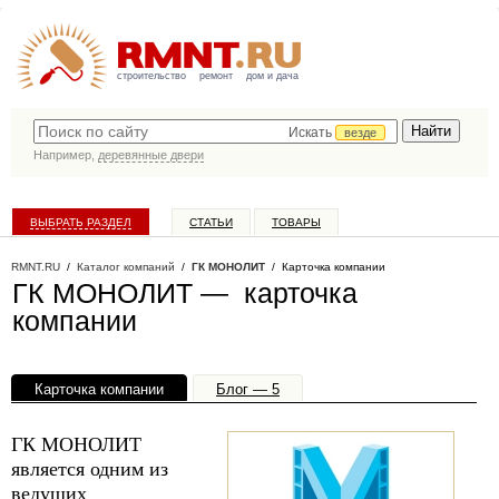
строительство
ремонт
дом и дача
Искать
везде
Например,
деревянные двери
ВЫБРАТЬ РАЗДЕЛ
СТАТЬИ
ТОВАРЫ
КАТАЛОГ КОМПАНИЙ
RMNT.RU
/
Каталог компаний
/
ГК МОНОЛИТ
/ Карточка компании
ГК МОНОЛИТ — карточка
компании
Карточка компании
Блог — 5
Офисы, филиалы — 1
ГК МОНОЛИТ
является одним из
ведущих