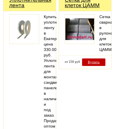
лента
клеток ЦАММ
Купить
Сетка
уплотнительную
сварная
ленту
в
в
рулонах
Екатеринбурге,
для
цена
клеток
330.00
ЦАММ
руб.
Уплотнительная
от 250 руб
Купить
лента
для
монтажа
сэндвич-
панелей
в
наличии
и
под
заказ.
Продажа
оптом