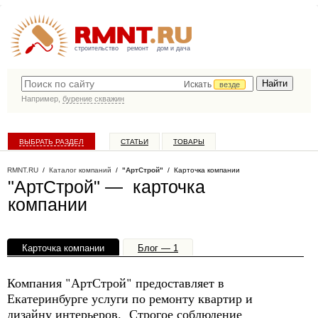
строительство
ремонт
дом и дача
Искать
везде
Например,
бурение скважин
ВЫБРАТЬ РАЗДЕЛ
СТАТЬИ
ТОВАРЫ
КАТАЛОГ КОМПАНИЙ
RMNT.RU
/
Каталог компаний
/
"АртСтрой"
/ Карточка компании
"АртСтрой" — карточка
компании
Карточка компании
Блог — 1
Офисы, филиалы — 1
Компания "АртСтрой" предоставляет в
Екатеринбурге услуги по ремонту квартир и
дизайну интерьеров. Строгое соблюдение