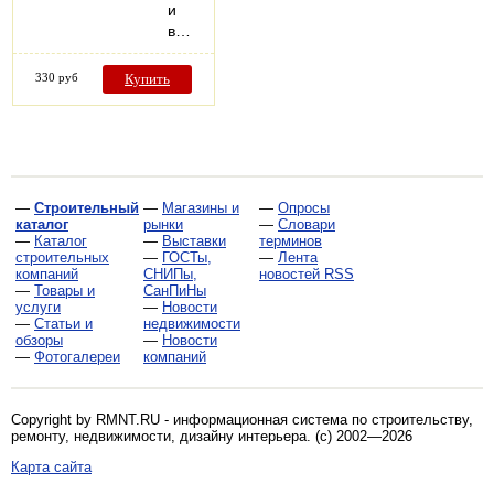
и
в…
330 руб
Купить
—
Строительный
—
Магазины и
—
Опросы
каталог
рынки
—
Словари
—
Каталог
—
Выставки
терминов
строительных
—
ГОСТы,
—
Лента
компаний
СНИПы,
новостей RSS
—
Товары и
СанПиНы
услуги
—
Новости
—
Статьи и
недвижимости
обзоры
—
Новости
—
Фотогалереи
компаний
Copyright by RMNT.RU - информационная система по
строительству,
ремонту, недвижимости, дизайну интерьера
. (c) 2002—2026
Карта сайта