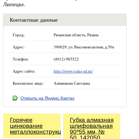
Липецке.
Контактные данные
Город:
Рязанская область, Рязань
Адрес:
390029, ул. Высоковольтная, д.50а
Телефон:
(4912) 985522
Адрес сайта:
http://www.visko-td.ru/
Контактное лицо:
Алимпиева Светлана
Открыть на Яндекс.Картах
Горячее
Губка алмазная
цинкование
шлифовальная
металлоконструкций
90*55 мм, №
50, 142050