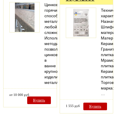
Цинкование
горячим
Технические
способом
характеристики
металлоконструкций
Назначение:
любой
Шлифовать
сложности.
материал
Используемая
Материалы:
методика
Керамогранит;
позволяет
Гранитная
цинковать
плитка;
в
Мраморная
ванне
плитка;
крупногабаритные
Керамическая
изделия,
плитка
металлоконструкции…
Торговая
марка:
…
от 10 000 руб
Купить
1 555 руб
Купить