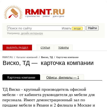
строительство
ремонт
дом и дача
Искать
везде
Например,
дизайн интерьера
ВЫБРАТЬ РАЗДЕЛ
СТАТЬИ
ТОВАРЫ
КАТАЛОГ КОМПАНИЙ
RMNT.RU
/
Каталог компаний
/
Виско, ТД
/ Карточка компании
Виско, ТД — карточка компании
Карточка компании
Офисы, филиалы — 1
ТД Виско - крупный производитель офисной
мебели - от кабинета руководителя до мебели для
персонала. Имеет демонстрационный зал по
продаже мебели в Рязани и 2 филиала в Москве и