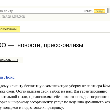
Искать
везде
р,
фильтры для воды
ОГ КОМПАНИЙ
ОО — новости, пресс-релизы
илиалы — 1
на Люкс
дому клиенту бесплатную комплексную уборку от партнера Ко
жа окон. Останавливая свой выбор на нас, Вы гарантированно
роительной пыли, предоставляя себе возможность долгосрочного
орке и широкому ассортименту услуг по ведению домашнего хоз
 подарков и подготовке к празднику.