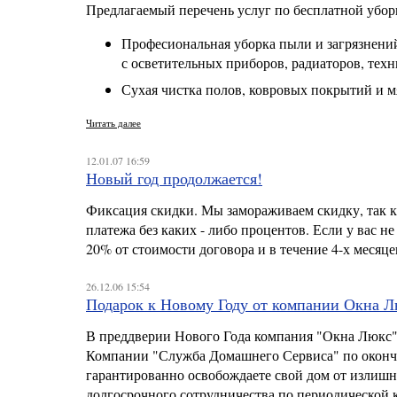
Предлагаемый перечень услуг по бесплатной убор
Професиональная уборка пыли и загрязнений
с осветительных приборов, радиаторов, техн
Сухая чистка полов, ковровых покрытий и
Читать далее
12.01.07 16:59
Новый год продолжается!
Фиксация скидки. Мы замораживаем скидку, так ка
платежа без каких - либо процентов. Если у вас не
20% от стоимости договора и в течение 4-х месяц
26.12.06 15:54
Подарок к Новому Году от компании Окна 
В преддверии Нового Года компания "Окна Люкс"
Компании "Служба Домашнего Сервиса" по оконча
гарантированно освобождаете свой дом от излишн
долгосрочного сотрудничества по периодической 