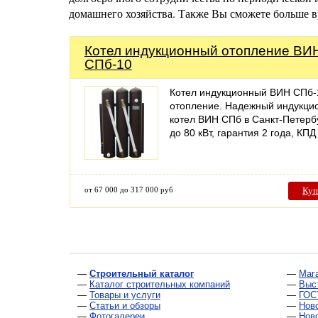
домашнего хозяйства. Также Вы сможете больше в
Котел индукционный отопление ВИ
СПб-10
Котел индукционный ВИН СПб-
отопление. Надежный индукци
котел ВИН СПб в Санкт-Петерб
до 80 кВт, гарантия 2 года, КПД
от 67 000 до 317 000 руб
Куп
—
Строительный каталог
—
Маг
—
Каталог строительных компаний
—
Выс
—
Товары и услуги
—
ГОС
—
Статьи и обзоры
—
Нов
—
Фотогалереи
—
Нов