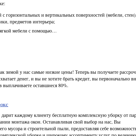
ке:
 с горизонтальных и вертикальных поверхностей (мебели, стен),
ики, предметов интерьера;
 мягкой мебели с помощью…
к зимой у нас самые низкие цены! Теперь вы получаете рассро
 хватает денег, и вы не хотите брать кредит, вы первоначально в
ев выплачиваете оставшиеся 80%.
Люкс
 дарит каждому клиенту бесплатную комплексную уборку от па
нии монтажа окон. Останавливая свой выбор на нас, Вы
его мусора и строительной пыли, предоставляя себе возможност
комплексной уборке и широкому ассортименту услуг по ведению