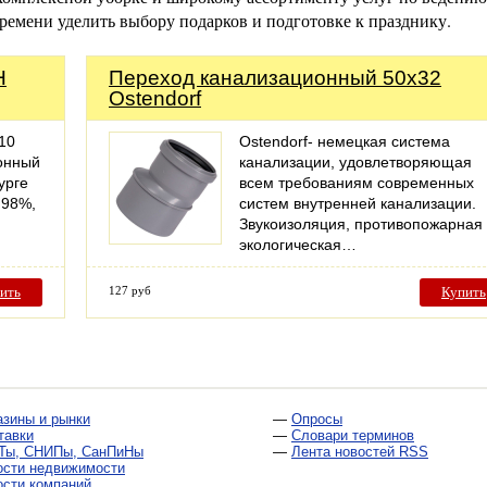
ремени уделить выбору подарков и подготовке к празднику.
Н
Переход канализационный 50х32
Ostendorf
10
Ostendorf- немецкая система
онный
канализации, удовлетворяющая
урге
всем требованиям современных
 98%,
систем внутренней канализации.
Звукоизоляция, противопожарная
экологическая…
ить
127 руб
Купить
азины и рынки
—
Опросы
тавки
—
Словари терминов
Ты, СНИПы, СанПиНы
—
Лента новостей RSS
ости недвижимости
ости компаний