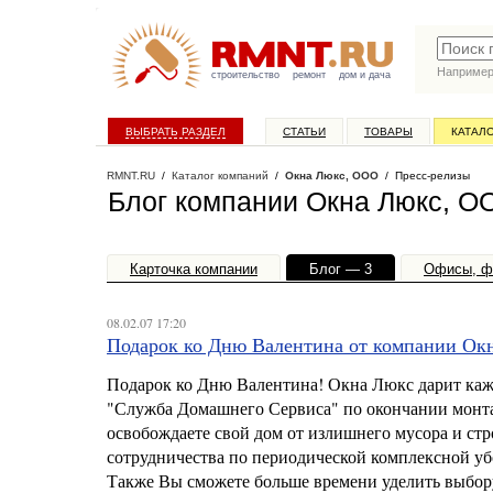
Наприме
строительство
ремонт
дом и дача
ВЫБРАТЬ РАЗДЕЛ
СТАТЬИ
ТОВАРЫ
КАТАЛ
RMNT.RU
/
Каталог компаний
/
Окна Люкс, ООО
/ Пресс-релизы
Блог компании Окна Люкс, О
Карточка компании
Блог — 3
Офисы, ф
08.02.07 17:20
Подарок ко Дню Валентина от компании Ок
Подарок ко Дню Валентина! Окна Люкс дарит каж
"Служба Домашнего Сервиса" по окончании монта
освобождаете свой дом от излишнего мусора и ст
сотрудничества по периодической комплексной уб
Также Вы сможете больше времени уделить выбору