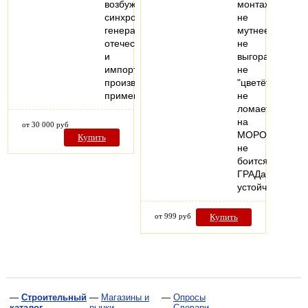
возбуждения
монтаже
синхронных
не
генераторов
мутнеет,
отечественного
не
и
выгорает,
импортного
не
производства,
"цветёт"
применяемых…
не
ломается
на
от 30 000 руб
МОРОЗе,
Купить
не
боится
ГРАДа!
устойчив…
от 999 руб
Купить
—
Строительный
—
Магазины и
—
Опросы
каталог
рынки
—
Словари