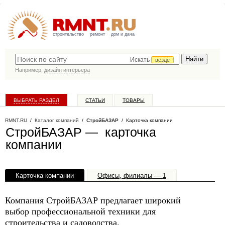
строительство
ремонт
дом и дача
Искать
везде
Например,
дизайн интерьера
ВЫБРАТЬ РАЗДЕЛ
СТАТЬИ
ТОВАРЫ
КАТАЛОГ КОМПАНИЙ
RMNT.RU
/
Каталог компаний
/
СтройБАЗАР
/ Карточка компании
СтройБАЗАР — карточка
компании
Карточка компании
Офисы, филиалы — 1
Компания СтройБАЗАР предлагает широкий
выбор профессиональной техники для
строительства и садоводства.