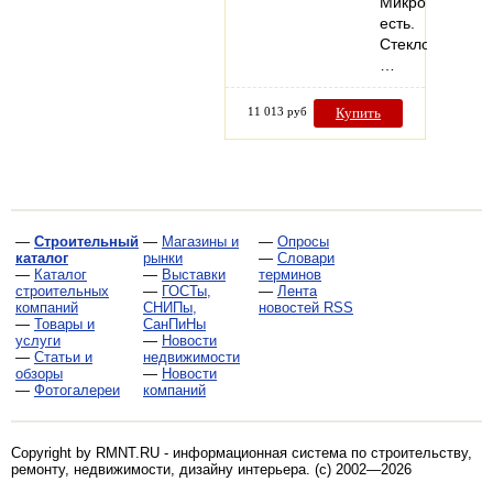
Микропроветри
есть.
Стеклопакеты:
…
11 013 руб
Купить
—
Строительный
—
Магазины и
—
Опросы
каталог
рынки
—
Словари
—
Каталог
—
Выставки
терминов
строительных
—
ГОСТы,
—
Лента
компаний
СНИПы,
новостей RSS
—
Товары и
СанПиНы
услуги
—
Новости
—
Статьи и
недвижимости
обзоры
—
Новости
—
Фотогалереи
компаний
Copyright by RMNT.RU - информационная система по
строительству,
ремонту, недвижимости, дизайну интерьера
. (c) 2002—2026