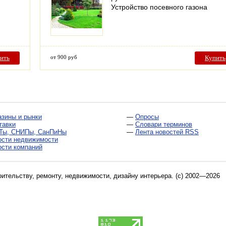
Устройство посевного газона
ить
от 900 руб
Купить
азины и рынки
—
Опросы
тавки
—
Словари терминов
Ты, СНИПы, СанПиНы
—
Лента новостей RSS
ости недвижимости
ости компаний
оительству, ремонту, недвижимости, дизайну интерьера
. (c) 2002—2026