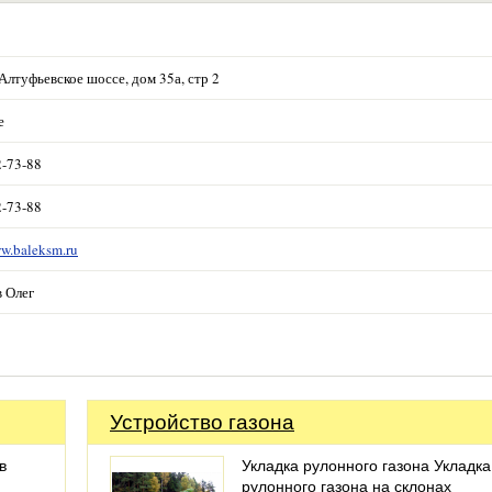
Алтуфьевское шоссе, дом 35а, стр 2
е
2-73-88
2-73-88
ww.baleksm.ru
 Олег
Устройство газона
в
Укладка рулонного газона Укладка
рулонного газона на склонах