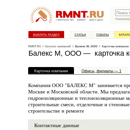
Наприме
строительство
ремонт
дом и дача
ВЫБРАТЬ РАЗДЕЛ
СТАТЬИ
ТОВАРЫ
КАТАЛ
RMNT.RU
/
Каталог компаний
/
Балекс М, ООО
/ Карточка компании
Балекс М, ООО — карточка 
Карточка компании
Офисы, филиалы — 1
Компания ООО "БАЛЕКС М" занимается прода
Москве и Московской области. Мы предлага
гидроизоляционные и теплоизоляционные м
строительные смеси, отделочные и стеновые
строительстве и ремонте
Контактные данные