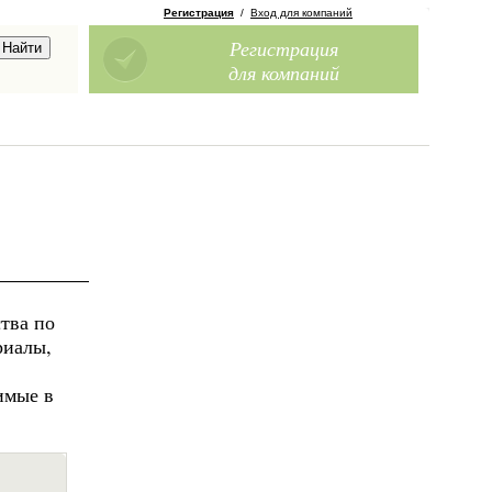
Регистрация
/
Вход для компаний
Регистрация
для компаний
тва по
риалы,
имые в