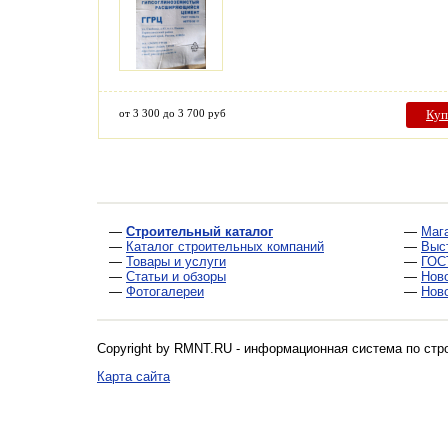
от 3 300 до 3 700 руб
Куп
—
Строительный каталог
—
Маг
—
Каталог строительных компаний
—
Выс
—
Товары и услуги
—
ГОС
—
Статьи и обзоры
—
Нов
—
Фотогалереи
—
Нов
Copyright by RMNT.RU - информационная система по
стр
Карта сайта