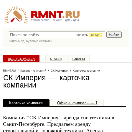
строительство
ремонт
дом и дача
Искать
везде
Например,
бурение скважин
ВЫБРАТЬ РАЗДЕЛ
СТАТЬИ
ТОВАРЫ
КАТАЛОГ КОМПАНИЙ
RMNT.RU
/
Каталог компаний
/
СК Империя
/ Карточка компании
СК Империя — карточка
компании
Карточка компании
Офисы, филиалы — 1
Компания "СК Империя"- аренда спецтехники в
Санкт-Петербурге. Предлагаем аренду
строительной и дорожной техники. Аренда