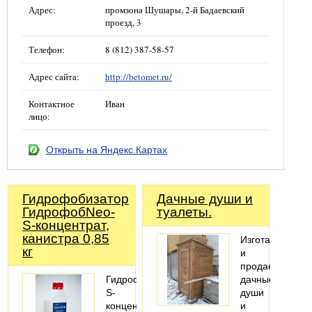
Адрес:
промзона Шушары, 2-й Бадаевский
проезд, 3
Телефон:
8 (812) 387-58-57
Адрес сайта:
http://betomet.ru/
Контактное
Иван
лицо:
Открыть на Яндекс.Картах
Гидрофобизатор
Дачные души и
ГидрофобNeo-
туалеты.
S-концентрат,
канистра 0,85
Изготавливаем
кг
и
продаем
ГидрофобNeo-
дачные
S-
души
концентрат
и