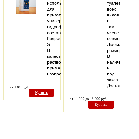
используется
туалеты
для
всех
приготовления
видов
универсального
в
гидрофобизирующего
том
состава
числе
ГидрофобNeo-
совмещенные.
S.
Любые
В
размеры.
качестве
В
растворителя
наличии
применяется
и
изопропиловый…
под
заказ.
Доставка.
от 1 855 руб
Купить
от 11 000 до 18 000 руб
Купить