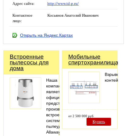
Адрес сайта:
http://www.td-p.ru/
Контактное
Косьянов Анатолий Иванович
лицо:
Открыть на Яндекс.Картах
Встроенные
Мобильные
пылесосы для
спиртохранилища
дома
Взрывозащище
Наша
контейнеры
компания
является
официальным
представителем
производителя
встроенных
от 2 500 000 руб
систем
Купить
пылеудаления
Allaway.