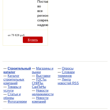
Поставляем
во
все
регионы
современные,
надежные…
от 79 828 руб
Купить
—
Строительный
—
Магазины и
—
Опросы
каталог
рынки
—
Словари
—
Каталог
—
Выставки
терминов
строительных
—
ГОСТы,
—
Лента
компаний
СНИПы,
новостей RSS
—
Товары и
СанПиНы
услуги
—
Новости
—
Статьи и
недвижимости
обзоры
—
Новости
—
Фотогалереи
компаний