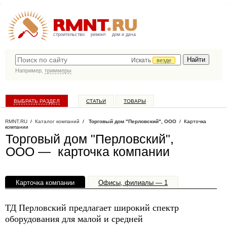
строительство
ремонт
дом и дача
Искать
везде
Например,
триммеры
ВЫБРАТЬ РАЗДЕЛ
СТАТЬИ
ТОВАРЫ
КАТАЛОГ КОМПАНИЙ
RMNT.RU
/
Каталог компаний
/
Торговый дом "Перловский", ООО
/ Карточка
компании
Торговый дом "Перловский",
ООО — карточка компании
Карточка компании
Офисы, филиалы — 1
ТД Перловский предлагает широкий спектр
оборудования для малой и средней