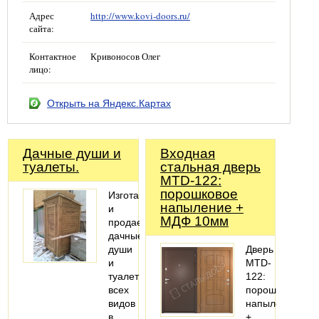
Адрес
http://www.kovi-doors.ru/
сайта:
Контактное
Кривоносов Олег
лицо:
Открыть на Яндекс.Картах
Дачные души и
Входная
туалеты.
стальная дверь
MTD-122:
порошковое
Изготавливаем
напыление +
и
МДФ 10мм
продаем
дачные
души
Дверь
и
MTD-
туалеты
122:
всех
порошковое
видов
напыление
в
+