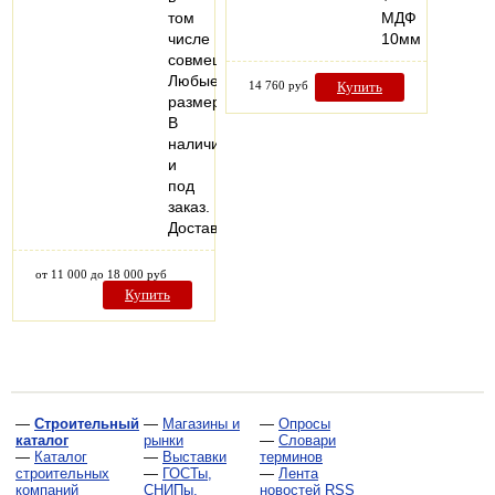
том
МДФ
числе
10мм
совмещенные.
Любые
14 760 руб
Купить
размеры.
В
наличии
и
под
заказ.
Доставка.
от 11 000 до 18 000 руб
Купить
—
Строительный
—
Магазины и
—
Опросы
каталог
рынки
—
Словари
—
Каталог
—
Выставки
терминов
строительных
—
ГОСТы,
—
Лента
компаний
СНИПы,
новостей RSS