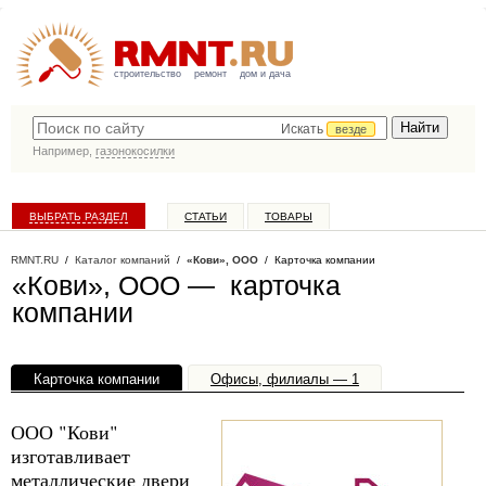
строительство
ремонт
дом и дача
Искать
везде
Например,
газонокосилки
ВЫБРАТЬ РАЗДЕЛ
СТАТЬИ
ТОВАРЫ
КАТАЛОГ КОМПАНИЙ
RMNT.RU
/
Каталог компаний
/
«Кови», ООО
/ Карточка компании
«Кови», ООО — карточка
компании
Карточка компании
Офисы, филиалы — 1
ООО "Кови"
изготавливает
металлические двери