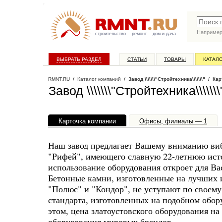
Наприме
строительство
ремонт
дом и дача
ВЫБРАТЬ РАЗДЕЛ
СТАТЬИ
ТОВАРЫ
КАТАЛ
RMNT.RU
/
Каталог компаний
/
Завод \\\\\\\"Стройтехника\\\\\\\"
/ Кар
Завод \\\\\\\"Стройтехника\\\\
Карточка компании
Офисы, филиалы — 1
Наш завод предлагает Вашему вниманию ви
"Рифей", имеющего славную 22-летнюю ист
использование оборудования откроет для Ва
Бетонные камни, изготовленные на лучших 
"Полюс" и "Кондор", не уступают по своему
стандарта, изготовленных на подобном обо
этом, цена златоустовского оборудования н
оборудования мировых брендов.