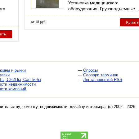
Установка медицинского
ого
оборудования; Грузоподъемные
от 18 руб
Купить
ить
азины и рынки
—
Опросы
тавки
—
Словари терминов
Ты, СНИПы, СанПиНы
—
Лента новостей RSS
ости недвижимости
ости компаний
оительству, ремонту, недвижимости, дизайну интерьера
. (c) 2002—2026