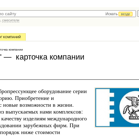
Искать
везде
р,
смесители
ОГ КОМПАНИЙ
точка компании
\\\" — карточка компании
бропрессующее оборудование серии
орию. Приобретение и
с новые возможности в жизни.
из выпускаемых нами комплексов:
 качеству изделиям международного
рудовании зарубежных фирм. При
а порядок ниже стоимости