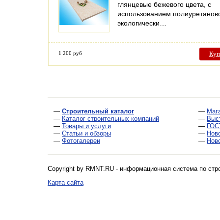
глянцевые бежевого цвета, с
использованием полиуретанов
экологически…
1 200 руб
Куп
—
Строительный каталог
—
Маг
—
Каталог строительных компаний
—
Выс
—
Товары и услуги
—
ГОС
—
Статьи и обзоры
—
Нов
—
Фотогалереи
—
Нов
Copyright by RMNT.RU - информационная система по
стр
Карта сайта