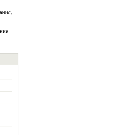
ания,
ание