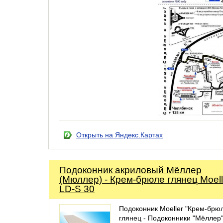
Открыть на Яндекс.Картах
Подоконник акриловый Мёллер
(Мюллер) - Крем-брюле глянец Moell
LD-S 30
Подоконник Moeller "Крем-брю
глянец - Подоконники "Мёллер