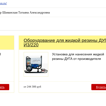
sm.ru/
ор Шаманская Татьяна Александровна
Оборудование для жидкой резины ДУ
И3/220
Я
Установка для нанесения жидкой
резины ДУГА от производителя
ить
от 244 300 руб
Купить