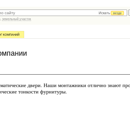
Искать
везде
р,
земельный участок
ОГ КОМПАНИЙ
омпании
оматические двери. Наши монтажники отлично знают пр
нические тонкости фурнитуры.