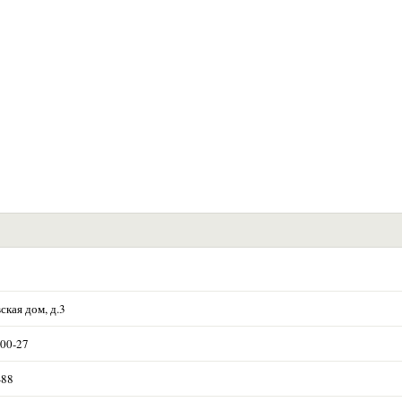
ская дом, д.3
-00-27
-88