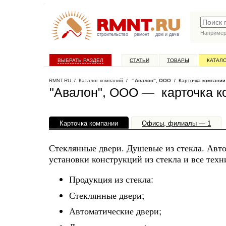
Наприме
строительство
ремонт
дом и дача
ВЫБРАТЬ РАЗДЕЛ
СТАТЬИ
ТОВАРЫ
КАТАЛ
RMNT.RU
/
Каталог компаний
/
"Авалон", ООО
/ Карточка компании
"Авалон", ООО — карточка к
Карточка компании
Офисы, филиалы — 1
Стеклянные двери. Душевые из стекла. Авт
установки конструкций из стекла и все тех
Продукция из стекла:
Стеклянные двери;
Автоматические двери;