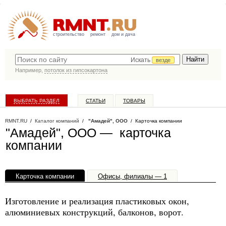
строительство
ремонт
дом и дача
Искать
везде
Например,
потолок из гипсокартона
ВЫБРАТЬ РАЗДЕЛ
СТАТЬИ
ТОВАРЫ
КАТАЛОГ КОМПАНИЙ
RMNT.RU
/
Каталог компаний
/
"Амадей", ООО
/ Карточка компании
"Амадей", ООО — карточка
компании
Карточка компании
Офисы, филиалы — 1
Изготовление и реализация пластиковых окон,
алюминиевых конструкций, балконов, ворот.