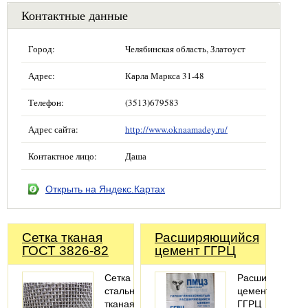
Контактные данные
Город:
Челябинская область, Златоуст
Адрес:
Карла Маркса 31-48
Телефон:
(3513)679583
Адрес сайта:
http://www.oknaamadey.ru/
Контактное лицо:
Даша
Открыть на Яндекс.Картах
Сетка тканая
Расширяющийся
ГОСТ 3826-82
цемент ГГРЦ
Сетка
Расширяющий
стальная
цемент
тканая
ГГРЦ