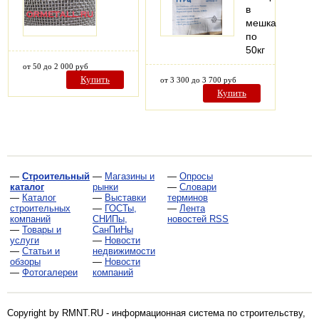
в
мешках
по
50кг
от 50 до 2 000 руб
Купить
от 3 300 до 3 700 руб
Купить
—
Строительный
—
Магазины и
—
Опросы
каталог
рынки
—
Словари
—
Каталог
—
Выставки
терминов
строительных
—
ГОСТы,
—
Лента
компаний
СНИПы,
новостей RSS
—
Товары и
СанПиНы
услуги
—
Новости
—
Статьи и
недвижимости
обзоры
—
Новости
—
Фотогалереи
компаний
Copyright by RMNT.RU - информационная система по
строительству,