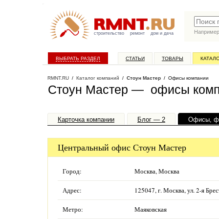
Наприме
строительство
ремонт
дом и дача
ВЫБРАТЬ РАЗДЕЛ
СТАТЬИ
ТОВАРЫ
КАТАЛ
RMNT.RU
/
Каталог компаний
/
Стоун Мастер
/ Офисы компании
Стоун Мастер — офисы ком
Карточка компании
Блог — 2
Офисы, ф
Центральный офис Стоун Мастер
Город:
Москва, Москва
Адрес:
125047, г. Москва, ул. 2-я Бр
Метро:
Маяковская