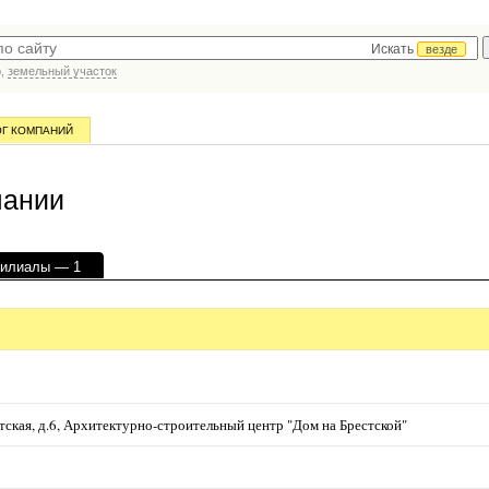
Искать
везде
р,
земельный участок
ОГ КОМПАНИЙ
пании
илиалы — 1
естская, д.6, Архитектурно-строительный центр "Дом на Брестской"