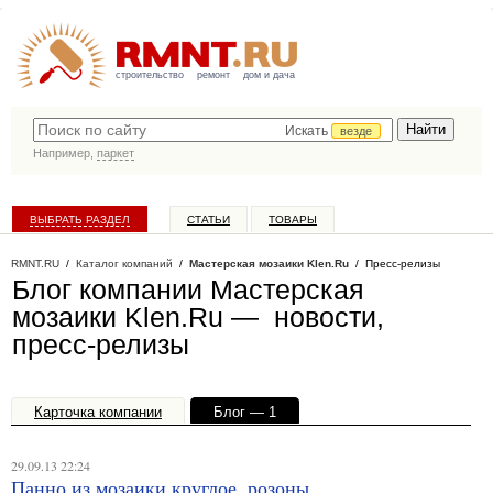
строительство
ремонт
дом и дача
Искать
везде
Например,
паркет
ВЫБРАТЬ РАЗДЕЛ
СТАТЬИ
ТОВАРЫ
КАТАЛОГ КОМПАНИЙ
RMNT.RU
/
Каталог компаний
/
Мастерская мозаики Klen.Ru
/ Пресс-релизы
Блог компании Мастерская
мозаики Klen.Ru — новости,
пресс-релизы
Карточка компании
Блог — 1
Офисы, филиалы — 1
29.09.13 22:24
Панно из мозаики круглое, розоны