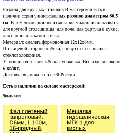
Розоны для круглых столиков В мастерской есть в
розонов диаметром 80,5
наличии серия универсальных
см
. В том числе розоны из мозаика можно использовать
для круглой столешницы, для пола, для фартука в кухне,
для панно, для камина и т.д.
Материал: смальта формовочная 12х12х6мм.
По лицевой стороне плёнка, снизу сетка-серпянка
стекловолоконная.
У розонов есть своя жёсткая упаковка! Вес изделия около
6 кг/шт
.
Доставка возможна по всей России.
Есть в наличии на складе мастерской:
Читать далее
Фал плетеный
Мешалка
капроновый,
гидравлическая
D6мм, L 100м,
МГК-1 для
16-прядный,
кислых