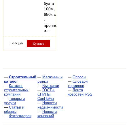
бухта
100м,
650кгс
-
прочное
и…
1 705 руб
Купить
—
Строительный
—
Магазины и
—
Опросы
каталог
рынки
—
Словари
—
Каталог
—
Выставки
терминов
строительных
—
ГОСТы,
—
Лента
компаний
СНИПы,
новостей RSS
—
Товары и
СанПиНы
услуги
—
Новости
—
Статьи и
недвижимости
обзоры
—
Новости
—
Фотогалереи
компаний