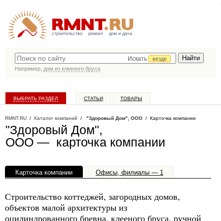
строительство
ремонт
дом и дача
Искать
везде
Например,
дом из клееного бруса
ВЫБРАТЬ РАЗДЕЛ
СТАТЬИ
ТОВАРЫ
КАТАЛОГ КОМПАНИЙ
RMNT.RU
/
Каталог компаний
/
"Здоровый Дом", ООО
/ Карточка компании
"Здоровый Дом",
ООО — карточка компании
Карточка компании
Офисы, филиалы — 1
Строительство коттеджей, загородных домов,
объектов малой архитектуры из
оцилиндрованного бревна, клееного бруса, ручной