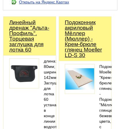
Открыть на Яндекс.Картах
Линейный
Подоконник
дренаж "Альта-
акриловый
Профиль".
Мёллер
Торцевая
(Мюллер) -
заглушка для
Крем-брюле
лотка 60
глянец Moeller
LD-S 30
длина:
80мм;
Подоконник
ширина:
Moeller
142мм
"Крем-
Заглушка
брюле"
для
глянец
лотка
-
60
Подоконники
устанавливается
"Мёллер"
в
глянцевые
конце
бежевого
линии
цвета,
водоотвода
с