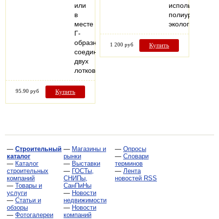
или
использование
в
полиуретаново
месте
экологически…
Г-
образного
1 200 руб
Купить
соединения
двух
лотков.
95.90 руб
Купить
—
Строительный
—
Магазины и
—
Опросы
каталог
рынки
—
Словари
—
Каталог
—
Выставки
терминов
строительных
—
ГОСТы,
—
Лента
компаний
СНИПы,
новостей RSS
—
Товары и
СанПиНы
услуги
—
Новости
—
Статьи и
недвижимости
обзоры
—
Новости
—
Фотогалереи
компаний