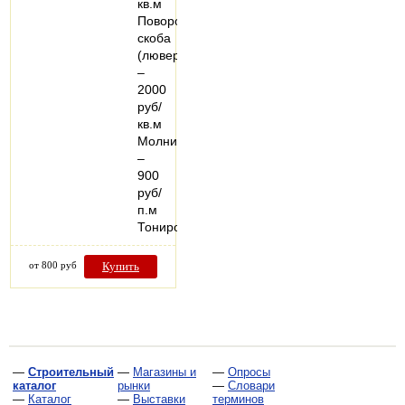
кв.м
Поворотная
скоба
(люверс)
–
2000
руб/
кв.м
Молния
–
900
руб/
п.м
Тонированный…
от 800 руб
Купить
—
Строительный
—
Магазины и
—
Опросы
каталог
рынки
—
Словари
—
Каталог
—
Выставки
терминов