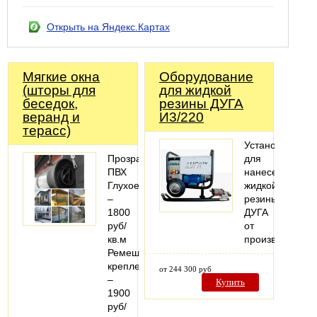
Открыть на Яндекс.Картах
Мягкие окна
Оборудование
(шторы для
для жидкой
беседок,
резины ДУГА
веранд и
И3/220
терасс)
Установка
Прозрачный
для
ПВХ
нанесения
Глухое
жидкой
–
резины
1800
ДУГА
руб/
от
кв.м
производителя
Ремешковое
крепление
от 244 300 руб
–
Купить
1900
руб/