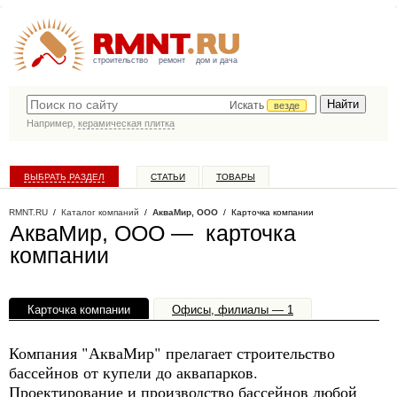
строительство
ремонт
дом и дача
Искать
везде
Например,
керамическая плитка
ВЫБРАТЬ РАЗДЕЛ
СТАТЬИ
ТОВАРЫ
КАТАЛОГ КОМПАНИЙ
RMNT.RU
/
Каталог компаний
/
АкваМир, ООО
/ Карточка компании
АкваМир, ООО — карточка
компании
Карточка компании
Офисы, филиалы — 1
Компания "АкваМир" прелагает строительство
бассейнов от купели до аквапарков.
Проектирование и производство бассейнов любой