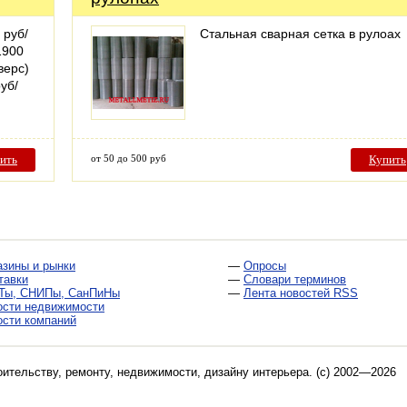
 руб/
Стальная сварная сетка в рулоах
1900
верс)
уб/
ить
от 50 до 500 руб
Купить
азины и рынки
—
Опросы
тавки
—
Словари терминов
Ты, СНИПы, СанПиНы
—
Лента новостей RSS
ости недвижимости
ости компаний
оительству, ремонту, недвижимости, дизайну интерьера
. (c) 2002—2026