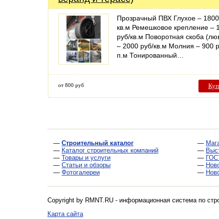
Прозрачный ПВХ Глухое – 1800
кв.м Ремешковое крепление – 
руб/кв.м Поворотная скоба (лю
– 2000 руб/кв.м Молния – 900 р
п.м Тонированный…
от 800 руб
Куп
—
Строительный каталог
—
Маг
—
Каталог строительных компаний
—
Выс
—
Товары и услуги
—
ГОС
—
Статьи и обзоры
—
Нов
—
Фотогалереи
—
Нов
Copyright by RMNT.RU - информационная система по
стр
Карта сайта