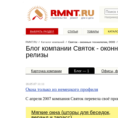
Наприме
строительство
ремонт
дом и дача
ВЫБРАТЬ РАЗДЕЛ
СТАТЬИ
ТОВАРЫ
КАТАЛ
RMNT.RU
/
Каталог компаний
/
Святок - оконные технологии, ООО
/
Блог компании Святок - окон
релизы
Карточка компании
Блог — 1
Офисы, ф
18.05.07 11:11
Окна только из немецкого профиля
С апреля 2007 компания Святок перевела своё прои
Мягкие окна (шторы для беседок,
веранд и терасс)