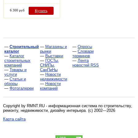
6 300 руб
Купить
—
Строительный
—
Магазины и
—
Опросы
каталог
рынки
—
Словари
—
Каталог
—
Выставки
терминов
строительных
—
ГОСТы,
—
Лента
компаний
СНИПы,
новостей RSS
—
Товары и
СанПиНы
услуги
—
Новости
—
Статьи и
недвижимости
обзоры
—
Новости
—
Фотогалереи
компаний
Copyright by RMNT.RU - информационная система по
строительству,
ремонту, недвижимости, дизайну интерьера
. (c) 2002—2026
Карта сайта