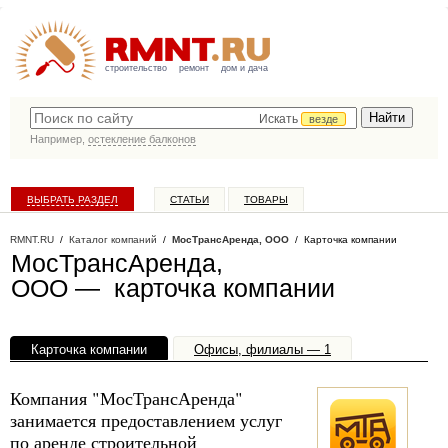
строительство
ремонт
дом и дача
Искать
везде
Например,
остекление балконов
ВЫБРАТЬ РАЗДЕЛ
СТАТЬИ
ТОВАРЫ
КАТАЛОГ КОМПАНИЙ
RMNT.RU
/
Каталог компаний
/
МосТрансАренда, ООО
/ Карточка компании
МосТрансАренда,
ООО — карточка компании
Карточка компании
Офисы, филиалы — 1
Компания "МосТрансАренда"
занимается предоставлением услуг
по аренде строительной