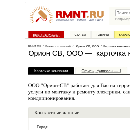
Наприме
строительство
ремонт
дом и дача
ВЫБРАТЬ РАЗДЕЛ
СТАТЬИ
ТОВАРЫ
КАТАЛ
RMNT.RU
/
Каталог компаний
/
Орион СВ, OOO
/ Карточка компани
Орион СВ, OOO — карточка 
Карточка компании
Офисы, филиалы — 1
ООО "Орион-СВ" работает для Вас на терри
услуги по монтажу и ремонту электрики, са
кондиционирования.
Контактные данные
Город: