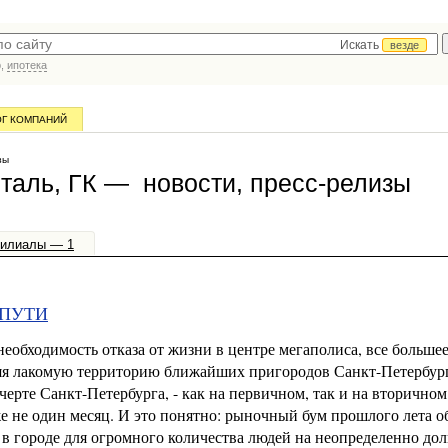
Искать
везде
р,
ипотека
ОГ КОМПАНИЙ
зы
таль, ГК — новости, пресс-релизы
илиалы — 1
 ПУТИ
необходимость отказа от жизни в центре мегаполиса, все больше
няя лакомую территорию ближайших пригородов Санкт-Петербург
ерте Санкт-Петербурга, - как на первичном, так и на вторичном
е не один месяц. И это понятно: рыночный бум прошлого лета о
в городе для огромного количества людей на неопределенно до