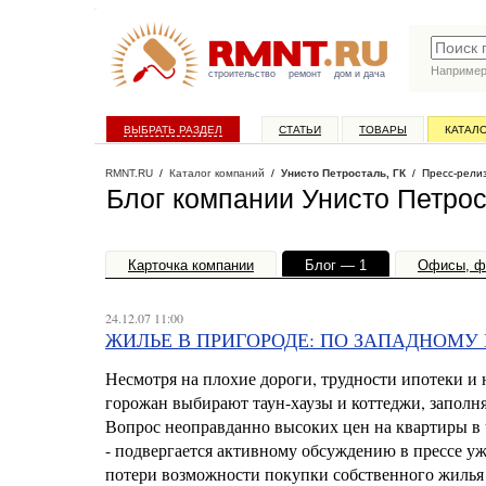
Наприме
строительство
ремонт
дом и дача
ВЫБРАТЬ РАЗДЕЛ
СТАТЬИ
ТОВАРЫ
КАТАЛ
RMNT.RU
/
Каталог компаний
/
Унисто Петросталь, ГК
/ Пресс-рели
Блог компании Унисто Петрос
Карточка компании
Блог — 1
Офисы, ф
24.12.07 11:00
ЖИЛЬЕ В ПРИГОРОДЕ: ПО ЗАПАДНОМУ
Несмотря на плохие дороги, трудности ипотеки и 
горожан выбирают таун-хаузы и коттеджи, запол
Вопрос неоправданно высоких цен на квартиры в ч
- подвергается активному обсуждению в прессе уж
потери возможности покупки собственного жилья 