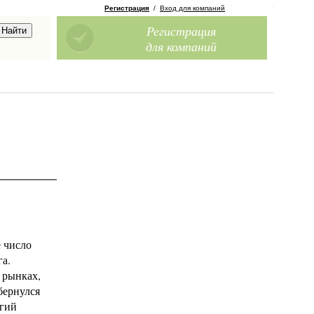
Регистрация
/
Вход для компаний
Регистрация
для компаний
е число
а.
 рынках,
бернулся
лгий