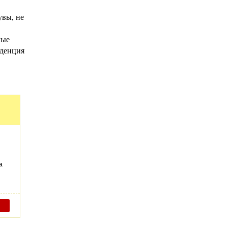
увы, не
мые
нденция
а