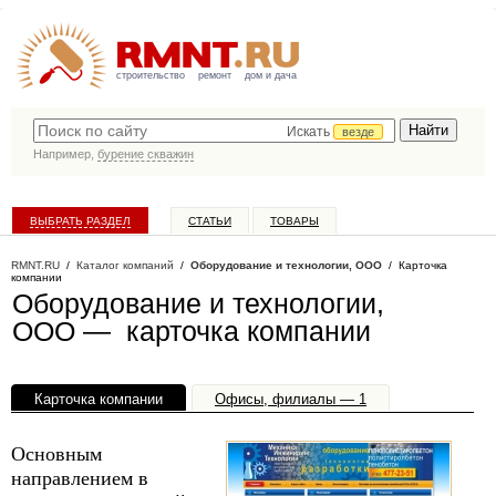
строительство
ремонт
дом и дача
Искать
везде
Например,
бурение скважин
ВЫБРАТЬ РАЗДЕЛ
СТАТЬИ
ТОВАРЫ
КАТАЛОГ КОМПАНИЙ
RMNT.RU
/
Каталог компаний
/
Оборудование и технологии, OOO
/ Карточка
компании
Оборудование и технологии,
OOO — карточка компании
Карточка компании
Офисы, филиалы — 1
Основным
направлением в