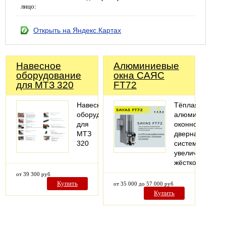
лицо:
Открыть на Яндекс.Картах
Навесное
Алюминиевые
оборудование
окна САЯС
для МТЗ 320
FT72
Навесное
Тёплая
оборудование
алюминиевая
для
оконно-
МТЗ
дверная
320
система
увеличенной
жёсткости.
от 39 300 руб
Купить
от 35 000 до 57 000 руб
Купить