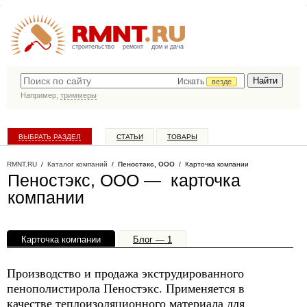
строительство
ремонт
дом и дача
Искать
везде
Например,
триммеры
ВЫБРАТЬ РАЗДЕЛ
СТАТЬИ
ТОВАРЫ
КАТАЛОГ КОМПАНИЙ
RMNT.RU
/
Каталог компаний
/
Пеностэкс, ООО
/ Карточка компании
Пеностэкс, ООО — карточка
компании
Карточка компании
Блог — 1
Офисы, филиалы — 1
Производство и продажа экструдированного
пенополистирола Пеностэкс. Применяется в
качестве теплоизоляционного материала для