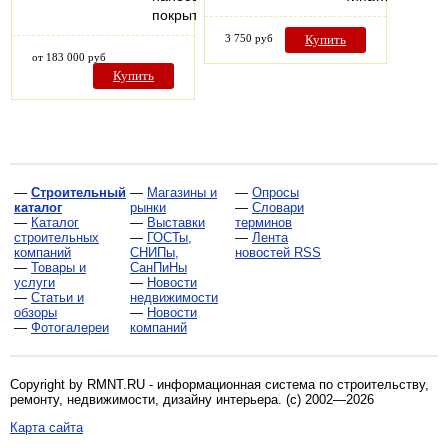
покрытий…
3 750 руб
Купить
от 183 000 руб
Купить
—
Строительный
—
Магазины и
—
Опросы
каталог
рынки
—
Словари
—
Каталог
—
Выставки
терминов
строительных
—
ГОСТы,
—
Лента
компаний
СНИПы,
новостей RSS
—
Товары и
СанПиНы
услуги
—
Новости
—
Статьи и
недвижимости
обзоры
—
Новости
—
Фотогалереи
компаний
Copyright by RMNT.RU - информационная система по
строительству,
ремонту, недвижимости, дизайну интерьера
. (c) 2002—2026
Карта сайта