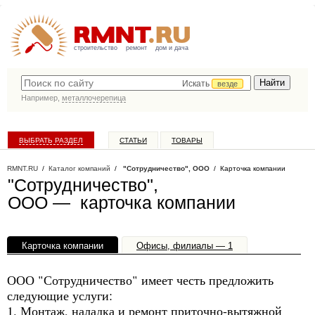
строительство
ремонт
дом и дача
Искать
везде
Например,
металлочерепица
ВЫБРАТЬ РАЗДЕЛ
СТАТЬИ
ТОВАРЫ
КАТАЛОГ КОМПАНИЙ
RMNT.RU
/
Каталог компаний
/
"Сотрудничество", ООО
/ Карточка компании
"Сотрудничество",
ООО — карточка компании
Карточка компании
Офисы, филиалы — 1
ООО "Сотрудничество" имеет честь предложить
следующие услуги:
1. Монтаж, наладка и ремонт приточно-вытяжной