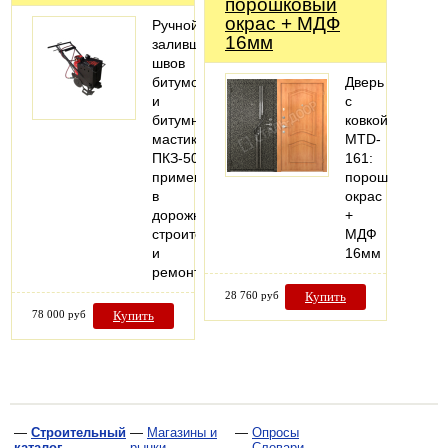
порошковый
окрас + МДФ
Ручной
16мм
заливщик
швов
битумом
Дверь
и
с
битумными
ковкой
мастиками
MTD-
ПКЗ-50,
161:
применяемый
порошковый
в
окрас
дорожном
+
строительстве
МДФ
и
16мм
ремонте.
28 760 руб
Купить
78 000 руб
Купить
—
Строительный
—
Магазины и
—
Опросы
каталог
рынки
—
Словари