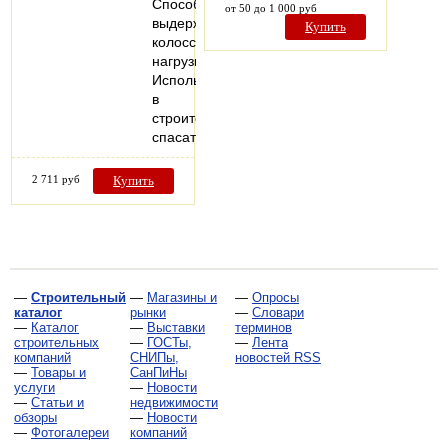
Способны
от 50 до 1 000 руб
выдерживать
Купить
колоссальные
нагрузки.
Используются
в
строительных,
спасательных…
2 711 руб
Купить
—
Строительный
—
Магазины и
—
Опросы
каталог
рынки
—
Словари
—
Каталог
—
Выставки
терминов
строительных
—
ГОСТы,
—
Лента
компаний
СНИПы,
новостей RSS
—
Товары и
СанПиНы
услуги
—
Новости
—
Статьи и
недвижимости
обзоры
—
Новости
—
Фотогалереи
компаний