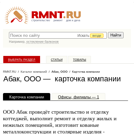
строительство
ремонт
дом и дача
Искать
везде
Например,
остекление балконов
ВЫБРАТЬ РАЗДЕЛ
СТАТЬИ
ТОВАРЫ
КАТАЛОГ КОМПАНИЙ
RMNT.RU
/
Каталог компаний
/
Абак, ООО
/ Карточка компании
Абак, ООО — карточка компании
Карточка компании
Офисы, филиалы — 1
ООО Абак проведёт строительство и отделку
коттеджей, выполнит ремонт и отделку жилых и
нежилых помещений, изготовит кованые
металлоконструкции и столярные изделия -