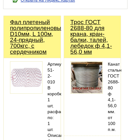
Открыть на Яндекс.Картах
Фал плетеный
Трос ГОСТ
полипропиленовый,
2688-80 для
D10мм, L 100м,
крана, кран-
24-прядный,
балки, талей,
700кгс, с
лебедок ф 4,1-
сердечником
56,0 мм
Артикул:
Канат
51-
стальной
2-
ГОСТ
010
2688-
В
80
коробке:
ф
1
4,1-
шт,
56,0
расфасовано
мм.
по:
от
1
100
шт.
п.м.
Описание: