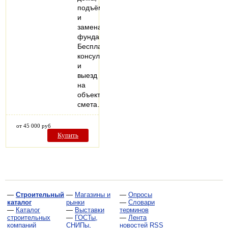
подъём
и
замена
фундамента.
Бесплатная
консультация
и
выезд
на
объект,
смета…
от 45 000 руб
Купить
—
Строительный
—
Магазины и
—
Опросы
каталог
рынки
—
Словари
—
Каталог
—
Выставки
терминов
строительных
—
ГОСТы,
—
Лента
компаний
СНИПы,
новостей RSS