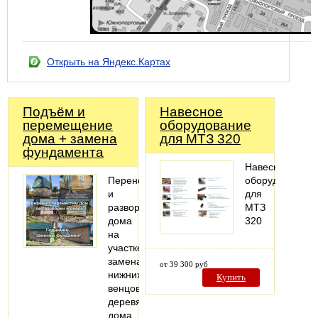
Открыть на Яндекс.Картах
Подъём и
Навесное
перемещение
оборудование
дома + замена
для МТЗ 320
фундамента
Навесное
Перенос
оборудование
и
для
разворот
МТЗ
дома
320
на
участке,
замена
от 39 300 руб
нижних
Купить
венцов
деревянного
дома,