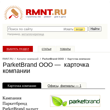
строительство
ремонт
дом и дача
Искать
везде
Например,
металлочерепица
ВЫБРАТЬ РАЗДЕЛ
СТАТЬИ
ТОВАРЫ
КАТАЛОГ КОМПАНИЙ
RMNT.RU
/
Каталог компаний
/
ParketBrand ООО
/ Карточка компании
ParketBrand ООО — карточка
компании
Карточка компании
Офисы, филиалы — 1
Кампания
Паркетбренд
ParketBrand радует