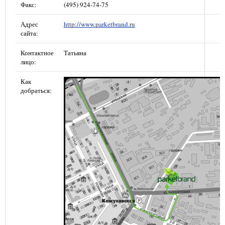
Факс:
(495) 924-74-75
Адрес
http://www.parketbrand.ru
сайта:
Контактное
Татьяна
лицо:
Как
добраться: