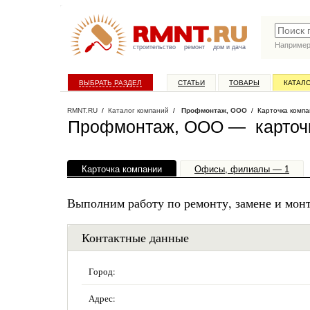
Наприме
строительство
ремонт
дом и дача
ВЫБРАТЬ РАЗДЕЛ
СТАТЬИ
ТОВАРЫ
КАТАЛ
RMNT.RU
/
Каталог компаний
/
Профмонтаж, ООО
/ Карточка компа
Профмонтаж, ООО — карточ
Карточка компании
Офисы, филиалы — 1
Выполним работу по ремонту, замене и мон
Контактные данные
Город:
Адрес: