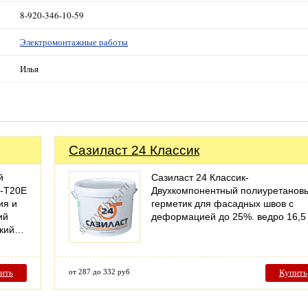
8-920-346-10-59
Электромонтажные работы
Илья
Сазиласт 24 Классик
й
Сазиласт 24 Классик-
-Т20E
Двухкомпонентный полиуретанов
ия и
герметик для фасадных швов с
ий
деформацией до 25%. ведро 16,5 к
ский…
ить
от 287 до 332 руб
Купить