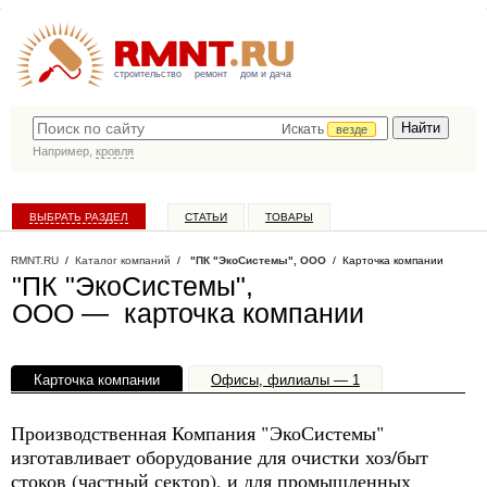
строительство
ремонт
дом и дача
Искать
везде
Например,
кровля
ВЫБРАТЬ РАЗДЕЛ
СТАТЬИ
ТОВАРЫ
КАТАЛОГ КОМПАНИЙ
RMNT.RU
/
Каталог компаний
/
"ПК "ЭкоСистемы", ООО
/ Карточка компании
"ПК "ЭкоСистемы",
ООО — карточка компании
Карточка компании
Офисы, филиалы — 1
Производственная Компания "ЭкоСистемы"
изготавливает оборудование для очистки хоз/быт
стоков (частный сектор), и для промышленных