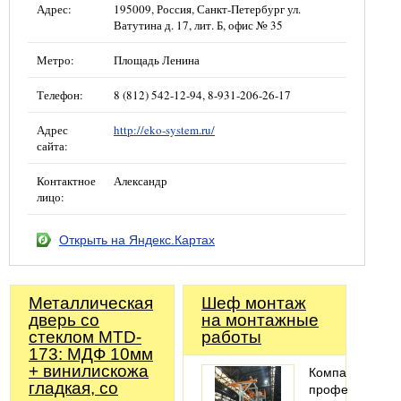
Адрес:
195009, Россия, Санкт-Петербург ул.
Ватутина д. 17, лит. Б, офис № 35
Метро:
Площадь Ленина
Телефон:
8 (812) 542-12-94, 8-931-206-26-17
Адрес
http://eko-system.ru/
сайта:
Контактное
Александр
лицо:
Открыть на Яндекс.Картах
Металлическая
Шеф монтаж
дверь со
на монтажные
стеклом MTD-
работы
173: МДФ 10мм
+ винилискожа
Компания
гладкая, со
профессионал