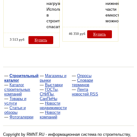
нагрузки.
нижней
Используются
части
в
емкости
строительных,
можно…
спасательных…
46 350 руб
Купить
3 513 руб
Купить
—
Строительный
—
Магазины и
—
Опросы
каталог
рынки
—
Словари
—
Каталог
—
Выставки
терминов
строительных
—
ГОСТы,
—
Лента
компаний
СНИПы,
новостей RSS
—
Товары и
СанПиНы
услуги
—
Новости
—
Статьи и
недвижимости
обзоры
—
Новости
—
Фотогалереи
компаний
Copyright by RMNT.RU - информационная система по
строительству,