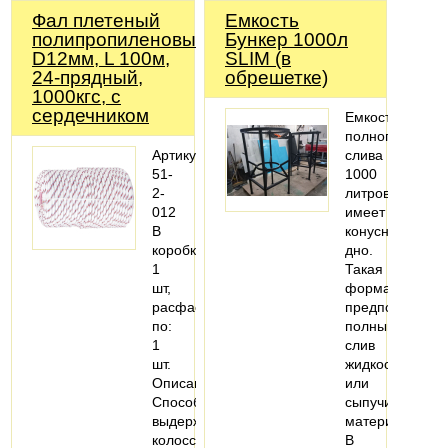
Фал плетеный
Емкость
полипропиленовый,
Бункер 1000л
D12мм, L 100м,
SLIM (в
24-прядный,
обрешетке)
1000кгс, с
сердечником
Емкость
полного
Артикул:
слива
51-
1000
2-
литров
012
имеет
В
конусное
коробке:
дно.
1
Такая
шт,
форма
расфасовано
предполагает
по:
полный
1
слив
шт.
жидкости
Описание:
или
Способны
сыпучих
выдерживать
материалов.
колоссальные
В