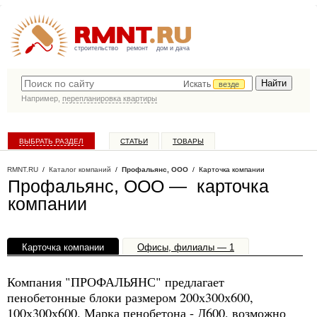
строительство
ремонт
дом и дача
Искать
везде
Например,
перепланировка квартиры
ВЫБРАТЬ РАЗДЕЛ
СТАТЬИ
ТОВАРЫ
КАТАЛОГ КОМПАНИЙ
RMNT.RU
/
Каталог компаний
/
Профальянс, ООО
/ Карточка компании
Профальянс, ООО — карточка
компании
Карточка компании
Офисы, филиалы — 1
Компания "ПРОФАЛЬЯНС" предлагает
пенобетонные блоки размером 200х300х600,
100х300х600. Марка пенобетона - Д600, возможно