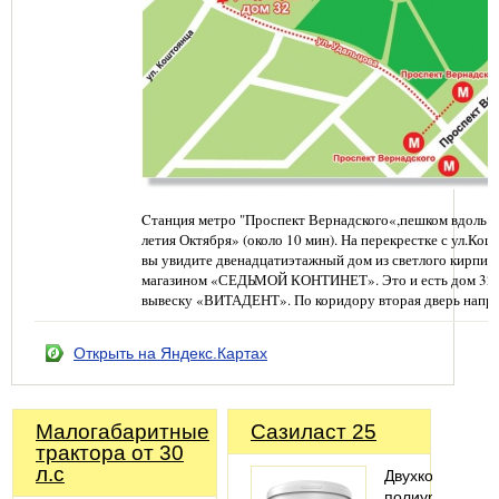
Cтанция метро "Проспект Вернадского«,пешком вдоль п
летия Октября» (около 10 мин). На перекрестке с ул.Кош
вы увидите двенадцатиэтажный дом из светлого кирпич
магазином «СЕДЬМОЙ КОНТИНЕТ». Это и есть дом 32.
вывеску «ВИТАДЕНТ». По коридору вторая дверь напра
Открыть на Яндекс.Картах
Малогабаритные
Сазиласт 25
трактора от 30
л.с
Двухкомпонент
полиуретановы