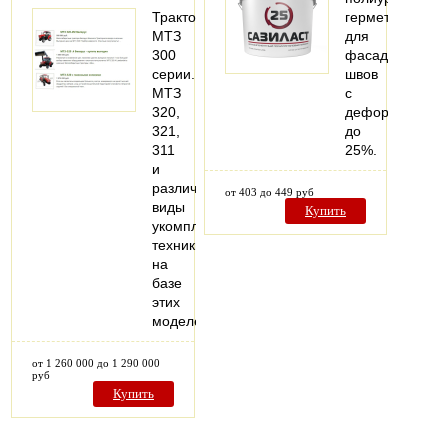
Трактора
герметик
МТЗ
для
300
фасадных
серии.
швов
МТЗ
с
320,
деформацией
321,
до
311
25%.
и
различные
от 403 до 449 руб
виды
Купить
укомплектованной
техники
на
базе
этих
моделей
от 1 260 000 до 1 290 000
руб
Купить