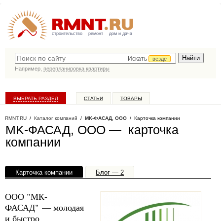
строительство
ремонт
дом и дача
Искать
везде
Например,
перепланировка квартиры
ВЫБРАТЬ РАЗДЕЛ
СТАТЬИ
ТОВАРЫ
КАТАЛОГ КОМПАНИЙ
RMNT.RU
/
Каталог компаний
/
MK-ФАСАД, ООО
/ Карточка компании
MK-ФАСАД, ООО — карточка
компании
Карточка компании
Блог — 2
Офисы, филиалы — 1
Файлы — 2
ООО "МК-
ФАСАД" — молодая
и быстро